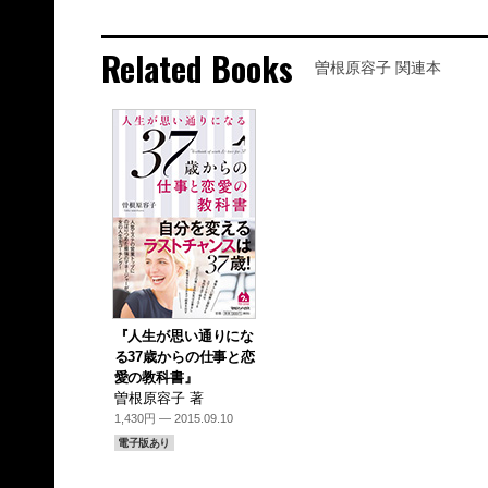
Related Books
曽根原容子 関連本
『人生が思い通りにな
る37歳からの仕事と恋
愛の教科書』
曽根原容子 著
1,430円 — 2015.09.10
電子版あり