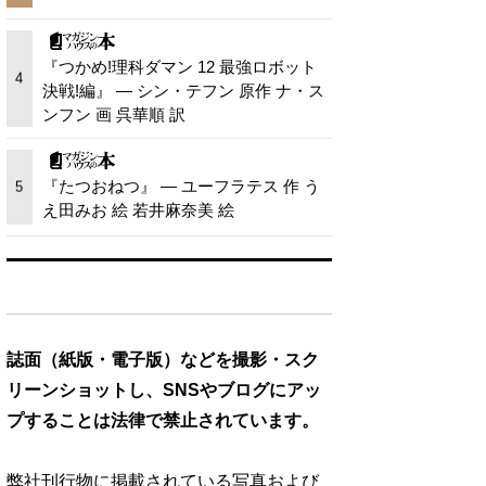
『つかめ!理科ダマン 12 最強ロボット
4
決戦!編』 — シン・テフン 原作 ナ・ス
ンフン 画 呉華順 訳
『たつおねつ』 — ユーフラテス 作 う
5
え田みお 絵 若井麻奈美 絵
誌面（紙版・電子版）などを撮影・スク
リーンショットし、SNSやブログにアッ
プすることは法律で禁止されています。
弊社刊行物に掲載されている写真および