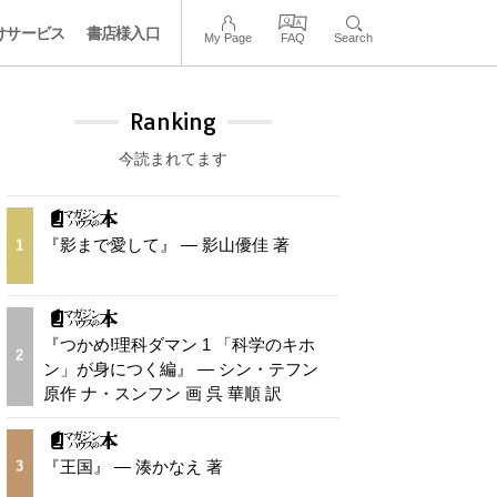
けサービス
書店様入口
My Page
FAQ
Search
Ranking
今読まれてます
『影まで愛して』 — 影山優佳 著
1
『つかめ!理科ダマン 1 「科学のキホ
2
ン」が身につく編』 — シン・テフン
原作 ナ・スンフン 画 呉 華順 訳
『王国』 — 湊かなえ 著
3