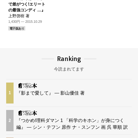
で差がつく!エリート
の最強コンディ …』
上野啓樹 著
1,430円 — 2015.10.29
電子版あり
Ranking
今読まれてます
『影まで愛して』 — 影山優佳 著
1
『つかめ!理科ダマン 1 「科学のキホン」が身につく
2
編』 — シン・テフン 原作 ナ・スンフン 画 呉 華順 訳