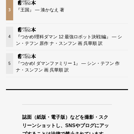
『王国』 — 湊かなえ 著
3
『つかめ!理科ダマン 12 最強ロボット決戦!編』 — シ
4
ン・テフン 原作 ナ・スンフン 画 呉華順 訳
『つかめ! ダマンファミリー 1』 — シン・テフン 作
5
ナ・スンフン 画 呉華順 訳
誌面（紙版・電子版）などを撮影・スク
リーンショットし、SNSやブログにアッ
プすることは法律で禁止されています。