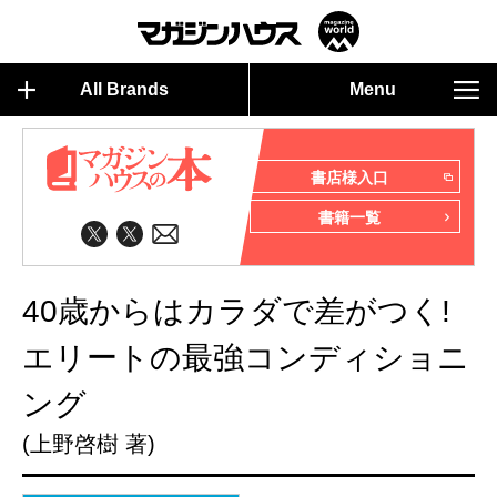
All Brands
Menu
書店様入口
書籍一覧
40歳からはカラダで差がつく!
エリートの最強コンディショニ
ング
(上野啓樹 著)