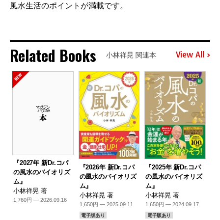
風水生活のポイントが満載です。
Related Books
View All
小林祥晃 関連本
『2027年 新Dr.コパ
『2026年 新Dr.コパ
『2025年 新Dr.コパ
の風水のバイオリズ
の風水のバイオリズ
の風水のバイオリズ
ム』
ム』
ム』
小林祥晃 著
小林祥晃 著
小林祥晃 著
1,760円 — 2026.09.16
1,650円 — 2025.09.11
1,650円 — 2024.09.17
電子版あり
電子版あり