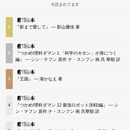
今読まれてます
『影まで愛して』 — 影山優佳 著
1
『つかめ!理科ダマン 1 「科学のキホン」が身につく
2
編』 — シン・テフン 原作 ナ・スンフン 画 呉 華順 訳
『王国』 — 湊かなえ 著
3
『つかめ!理科ダマン 12 最強ロボット決戦!編』 — シ
4
ン・テフン 原作 ナ・スンフン 画 呉華順 訳