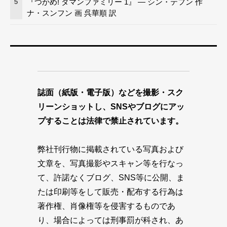
『つかめ! ダマンファミリー 1』 — シン・テフン 作
5
ナ・スンフン 画 呉華順 訳
誌面（紙版・電子版）などを撮影・スク
リーンショットし、SNSやブログにアッ
プすることは法律で禁止されています。
弊社刊行物に掲載されている写真および
文章を、写真撮影やスキャン等を行なっ
て、許諾なくブログ、SNS等に公開、ま
たは印刷等をして販売・配布する行為は
著作権、肖像権等を侵害するものであ
り、場合によっては刑事罰が科され、あ