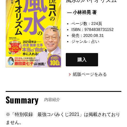
— 小林祥晃 著
ページ数：224頁
ISBN：9784838731152
発売：2020.08.31
ジャンル：
占い
購入
紙版ページをみる
Summary
内容紹介
※「特別収録 最強コパみくじ2021」は掲載されており
ません。