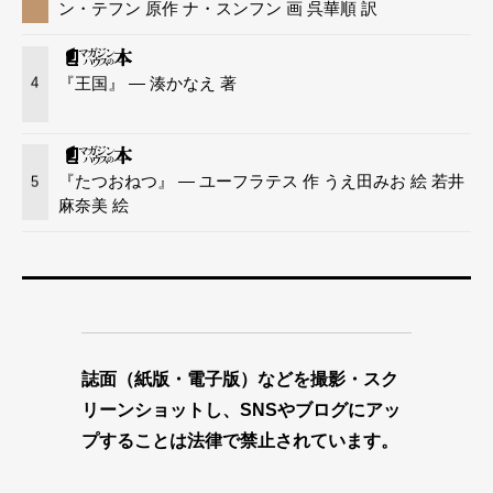
ン・テフン 原作 ナ・スンフン 画 呉華順 訳
『王国』 — 湊かなえ 著
4
『たつおねつ』 — ユーフラテス 作 うえ田みお 絵 若井
5
麻奈美 絵
誌面（紙版・電子版）などを撮影・スク
リーンショットし、SNSやブログにアッ
プすることは法律で禁止されています。