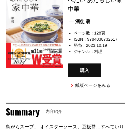
中華
— 酒徒 著
ページ数：128頁
ISBN：9784838732517
発売：2023.10.19
ジャンル：
料理
購入
紙版ページをみる
Summary
内容紹介
鳥がらスープ、 オイスターソース、豆板醤…すべていり