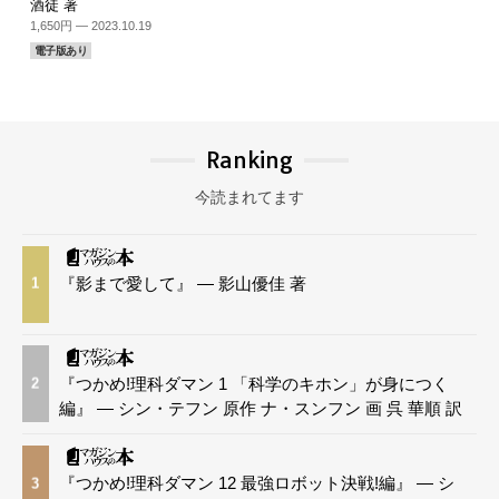
酒徒 著
1,650円 — 2023.10.19
電子版あり
Ranking
今読まれてます
『影まで愛して』 — 影山優佳 著
1
『つかめ!理科ダマン 1 「科学のキホン」が身につく
2
編』 — シン・テフン 原作 ナ・スンフン 画 呉 華順 訳
『つかめ!理科ダマン 12 最強ロボット決戦!編』 — シ
3