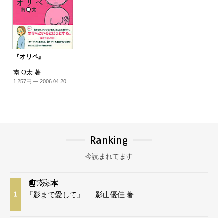
『オリベ』
南 Q太 著
1,257円 — 2006.04.20
Ranking
今読まれてます
『影まで愛して』 — 影山優佳 著
1