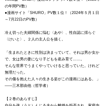
の年間PV数）
●漫画サイト「SHURO」PV数１位！（2024年５月１日
～7月22日のPV数）
冷え切った夫婦関係に悩む〈あや〉、性自認に揺らぐ
〈けいと〉。２人の主人公を描く。
「生まれたときに性別は決まっていて、それは男か女か
で、女は男の妻になり子どもを産み育て……。
そんな世界でうまくやっていけると思っていた。けれど
無理だった。
その傷を抱えた人々の生きる姿がこの漫画にはある。 」
――三木那由他（哲学者）
【２巻のあらすじ】
自分を疎（うと）んじる夫から離婚を拒否され、家庭内