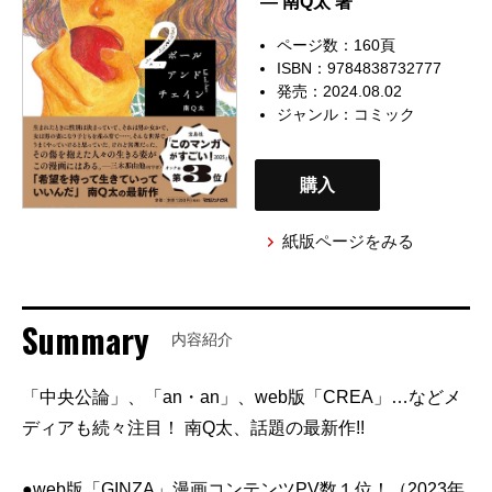
— 南Q太 著
ページ数：160頁
ISBN：9784838732777
発売：2024.08.02
ジャンル：
コミック
購入
紙版ページをみる
Summary
内容紹介
「中央公論」、「an・an」、web版「CREA」…などメ
ディアも続々注目！ 南Q太、話題の最新作!!
●web版「GINZA」漫画コンテンツPV数１位！（2023年