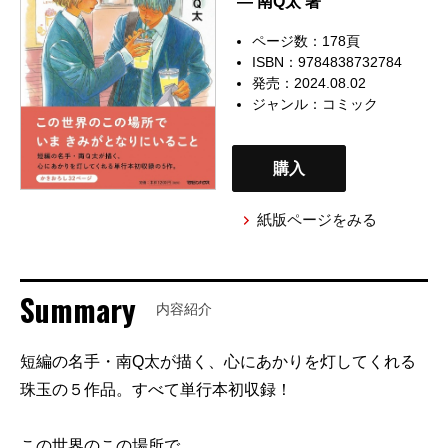
— 南Q太 著
ページ数：178頁
ISBN：9784838732784
発売：2024.08.02
ジャンル：
コミック
購入
紙版ページをみる
Summary
内容紹介
短編の名手・南Q太が描く、心にあかりを灯してくれる
珠玉の５作品。すべて単行本初収録！
この世界のこの場所で