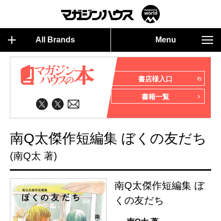
All Brands
Menu
書店様入口
書籍一覧
南Q太傑作短編集 ぼくの友だち
(南Q太 著)
南Q太傑作短編集 ぼ
くの友だち