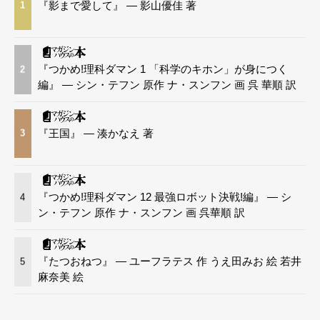
『影まで愛して』 — 影山優佳 著
1
『つかめ!理科ダマン 1 「科学のキホン」が身につく
2
編』 — シン・テフン 原作 ナ・スンフン 画 呉 華順 訳
『王国』 — 湊かなえ 著
3
『つかめ!理科ダマン 12 最強ロボット決戦!編』 — シ
4
ン・テフン 原作 ナ・スンフン 画 呉華順 訳
『たつおねつ』 — ユーフラテス 作 うえ田みお 絵 若井
5
麻奈美 絵