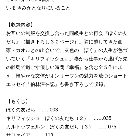
いま きみがとなりにいること
【収録内容】
お互いの制服を交換し合った同級生との再会『ぼくの友
だち』（描き下ろし３２ページ）。隣に越してきた画
家・カオルとの出会いで、灰色の「ぼく」の人生が色づ
いていく『キリフィッシュ』。妻から仕事から逃げた先
の離島で過ごす優しい時間『幸福』を含む全５作に加
え、軽やかな文体がオンリーワンの魅力を放つショート
エッセイ「伯林滞在記」も書き下ろしで収録。
【もくじ】
ぼくの友だち ……003
キリフィッシュ ぼくの友だち（２） ……035
カルトッフェルン ぼくの友だち（３） ……075
サファイア ……113