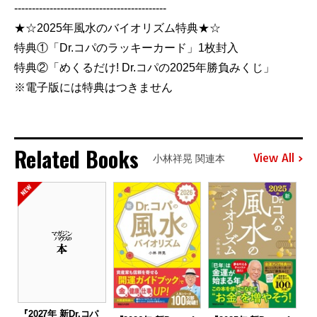
-------------------------------------------
★☆2025年風水のバイオリズム特典★☆
特典①「Dr.コパのラッキーカード」1枚封入
特典②「めくるだけ! Dr.コパの2025年勝負みくじ」
※電子版には特典はつきません
Related Books
View All
小林祥晃 関連本
『2027年 新Dr.コパ