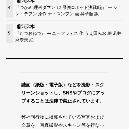
『つかめ!理科ダマン 12 最強ロボット決戦!編』 — シ
4
ン・テフン 原作 ナ・スンフン 画 呉華順 訳
『たつおねつ』 — ユーフラテス 作 うえ田みお 絵 若井
5
麻奈美 絵
誌面（紙版・電子版）などを撮影・スク
リーンショットし、SNSやブログにアッ
プすることは法律で禁止されています。
弊社刊行物に掲載されている写真および
文章を、写真撮影やスキャン等を行なっ