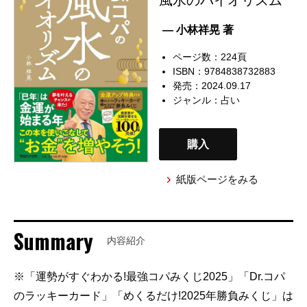
— 小林祥晃 著
ページ数：224頁
ISBN：9784838732883
発売：2024.09.17
ジャンル：
占い
購入
紙版ページをみる
Summary
内容紹介
※「運勢がすぐわかる!最強コパみくじ2025」「Dr.コパ
のラッキーカード」「めくるだけ!2025年勝負みくじ」は