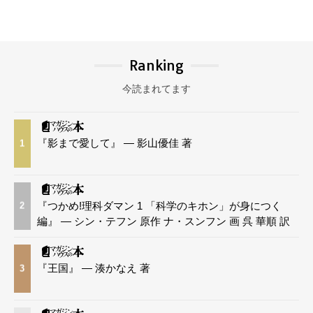
Ranking
今読まれてます
『影まで愛して』 — 影山優佳 著
1
『つかめ!理科ダマン 1 「科学のキホン」が身につく
2
編』 — シン・テフン 原作 ナ・スンフン 画 呉 華順 訳
『王国』 — 湊かなえ 著
3