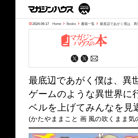
2024.09.17
Home
Books
書籍一覧
最底辺であがく僕は、異
最底辺であがく僕は、異
ゲームのような異世界に
ベルを上げてみんなを見返
(かたやままこと 画 風の吹くまま気