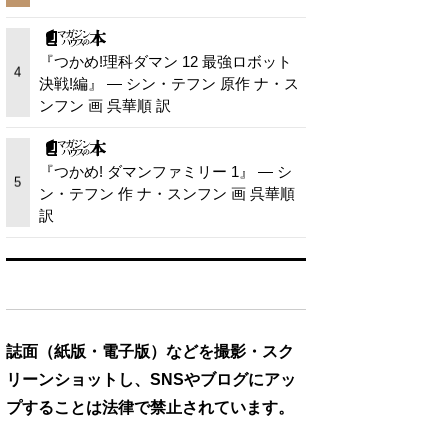
『つかめ!理科ダマン 12 最強ロボット
4
決戦!編』 — シン・テフン 原作 ナ・ス
ンフン 画 呉華順 訳
『つかめ! ダマンファミリー 1』 — シ
5
ン・テフン 作 ナ・スンフン 画 呉華順
訳
誌面（紙版・電子版）などを撮影・スク
リーンショットし、SNSやブログにアッ
プすることは法律で禁止されています。