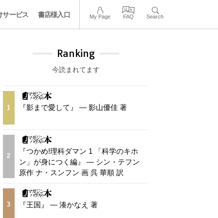
けサービス
書店様入口
My Page
FAQ
Search
Ranking
今読まれてます
『影まで愛して』 — 影山優佳 著
1
『つかめ!理科ダマン 1 「科学のキホ
2
ン」が身につく編』 — シン・テフン
原作 ナ・スンフン 画 呉 華順 訳
『王国』 — 湊かなえ 著
3