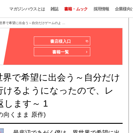
マガジンハウスとは
雑誌
書籍・ムック
採用情報
企業様向
世界で希望に出会う～自分だけゲームのよ …
書店様入口
書籍一覧
世界で希望に出会う～自分だけ
行けるようになったので、レ
します～ 1
の向くまま 原作)
最底辺であがく僕は、異世界で希望に出