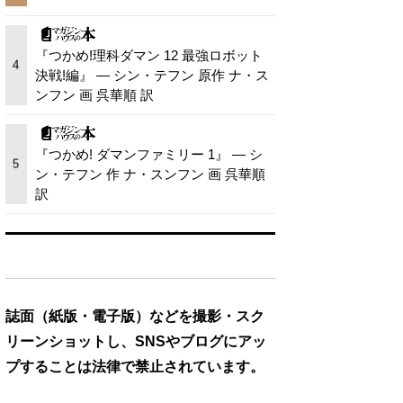
『つかめ!理科ダマン 12 最強ロボット
4
決戦!編』 — シン・テフン 原作 ナ・ス
ンフン 画 呉華順 訳
『つかめ! ダマンファミリー 1』 — シ
5
ン・テフン 作 ナ・スンフン 画 呉華順
訳
誌面（紙版・電子版）などを撮影・スク
リーンショットし、SNSやブログにアッ
プすることは法律で禁止されています。