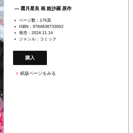
— 霜月星良 画 姫沙羅 原作
ページ数：176頁
ISBN：9784838733002
発売：2024.11.14
ジャンル：
コミック
購入
紙版ページをみる