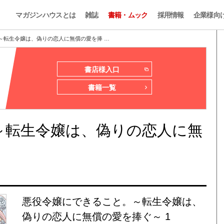
マガジンハウスとは
雑誌
書籍・ムック
採用情報
企業様向
～転生令嬢は、偽りの恋人に無償の愛を捧 …
書店様入口
書籍一覧
～転生令嬢は、偽りの恋人に無
悪役令嬢にできること。～転生令嬢は、
偽りの恋人に無償の愛を捧ぐ～ 1