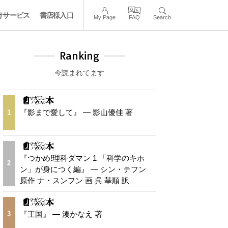
けサービス
書店様入口
My Page
FAQ
Search
Ranking
今読まれてます
『影まで愛して』 — 影山優佳 著
1
『つかめ!理科ダマン 1 「科学のキホ
2
ン」が身につく編』 — シン・テフン
原作 ナ・スンフン 画 呉 華順 訳
『王国』 — 湊かなえ 著
3