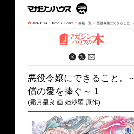
2024.11.14
Home
Books
書籍一覧
悪役令嬢にできること。
悪役令嬢にできること。
償の愛を捧ぐ～ 1
(霜月星良 画 姫沙羅 原作)