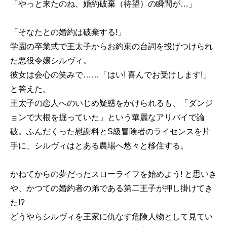
「やっと来たのね、婚約破棄（待望）の瞬間が…」
「そなたとの婚約は破棄する!」
学園の卒業式で王太子からお約束の台詞を投げつけられ
た悪役令嬢シルヴィ。
彼女は会心の笑みで……「はい! 喜んでお受けします!」
と答えた。
王太子の恋人へのいじめ疑惑をかけられるも、「ダンジ
ョンで大根を掘っていた」という華麗なアリバイで論
破。ふんだくった慰謝料とS級冒険者のライセンスを片
手に、シルヴィはとある農場へ悠々と移住する。
かねてからの夢だったスローライフを始めよう! と思いき
や、かつての婚約者の弟である第二王子が押し掛けてき
た!?
どうやらシルヴィを王家に仇なす危険人物として見てい