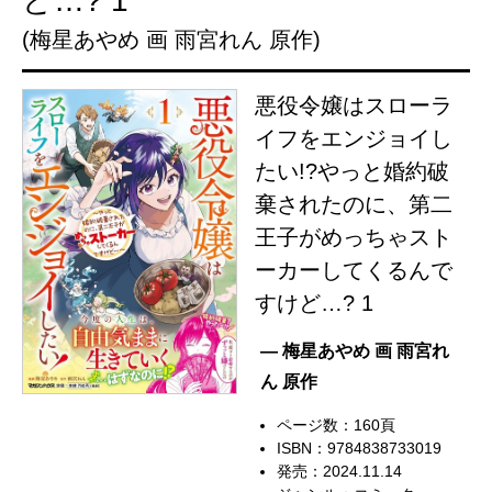
ど…? 1
(梅星あやめ 画 雨宮れん 原作)
悪役令嬢はスローラ
イフをエンジョイし
たい!?やっと婚約破
棄されたのに、第二
王子がめっちゃスト
ーカーしてくるんで
すけど…? 1
— 梅星あやめ 画 雨宮れ
ん 原作
ページ数：160頁
ISBN：9784838733019
発売：2024.11.14