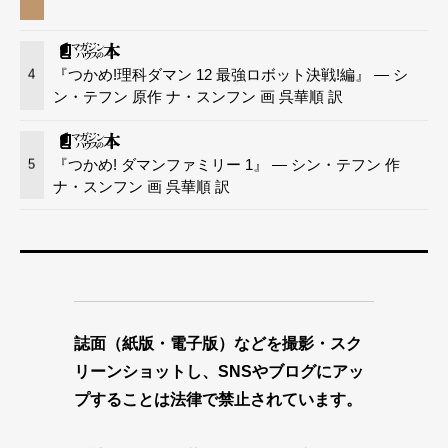
『つかめ!理科ダマン 12 最強ロボット決戦!編』 — シ
4
ン・テフン 原作 ナ・スンフン 画 呉華順 訳
『つかめ! ダマンファミリー 1』 — シン・テフン 作
5
ナ・スンフン 画 呉華順 訳
誌面（紙版・電子版）などを撮影・スク
リーンショットし、SNSやブログにアッ
プすることは法律で禁止されています。