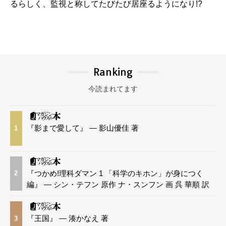
るらしく、監視と称してたびたび居座るようになり!?
Ranking
今読まれてます
『影まで愛して』 — 影山優佳 著
1
『つかめ!理科ダマン 1 「科学のキホン」が身につく
2
編』 — シン・テフン 原作 ナ・スンフン 画 呉 華順 訳
『王国』 — 湊かなえ 著
3