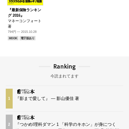
『最新保険ランキン
グ 2016』
マネーコンフォート
著
794円 — 2015.10.28
MOOK
電子版あり
Ranking
今読まれてます
『影まで愛して』 — 影山優佳 著
1
『つかめ!理科ダマン 1 「科学のキホン」が身につく
2