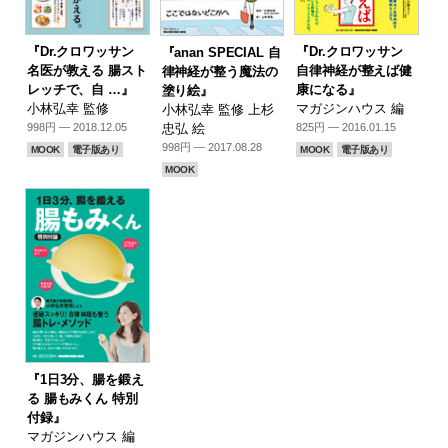
『Dr.クロワッサン
『Dr.クロワッサン
『anan SPECIAL 自
名医が教える 腸スト
自律神経が整えば健
律神経が整う魔法の
レッチで、自 …』
康になる』
塗り絵』
小林弘幸 監修
マガジンハウス 編
小林弘幸 監修 上杉
忠弘 絵
998円 — 2018.12.05
825円 — 2016.01.15
998円 — 2017.08.28
MOOK
電子版あり
MOOK
電子版あり
MOOK
『1日3分、腸を鍛え
る 腸もみくん 特別
付録』
マガジンハウス 編