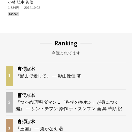
小林 弘幸 監修
1,834円 — 2014.10.02
MOOK
Ranking
今読まれてます
『影まで愛して』 — 影山優佳 著
1
『つかめ!理科ダマン 1 「科学のキホン」が身につく
2
編』 — シン・テフン 原作 ナ・スンフン 画 呉 華順 訳
『王国』 — 湊かなえ 著
3