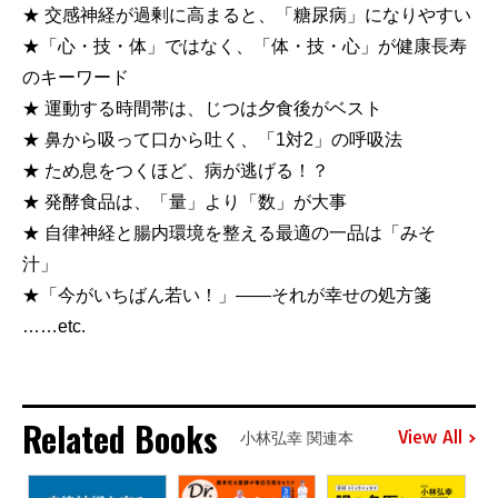
★ 交感神経が過剰に高まると、「糖尿病」になりやすい
★「心・技・体」ではなく、「体・技・心」が健康長寿
のキーワード
★ 運動する時間帯は、じつは夕食後がベスト
★ 鼻から吸って口から吐く、「1対2」の呼吸法
★ ため息をつくほど、病が逃げる！？
★ 発酵食品は、「量」より「数」が大事
★ 自律神経と腸内環境を整える最適の一品は「みそ
汁」
★「今がいちばん若い！」――それが幸せの処方箋
……etc.
Related Books
View All
小林弘幸 関連本