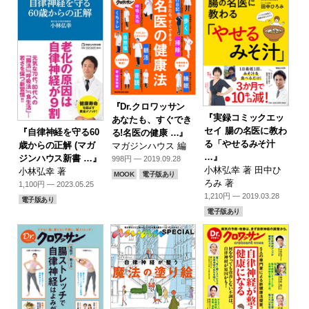
『Dr.クロワッサン
『実録コミックエッ
あなたも、すぐでき
セイ 腸の名医に教わ
『自律神経を守る60
る!名医の健康 …』
る「やせるみそ汁
歳からの正解 (マガ
マガジンハウス 編
…』
ジンハウス新書 …』
998円 — 2019.09.28
小林弘幸 著 田中ひ
小林弘幸 著
MOOK
電子版あり
ろみ 著
1,100円 — 2023.05.25
1,210円 — 2019.03.28
電子版あり
電子版あり