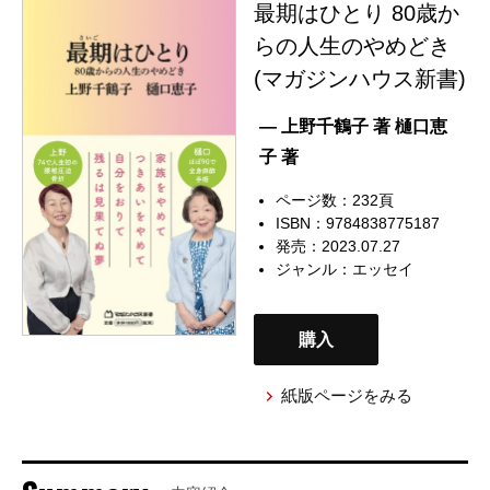
最期はひとり 80歳か
らの人生のやめどき
(マガジンハウス新書)
— 上野千鶴子 著 樋口恵
子 著
ページ数：232頁
ISBN：9784838775187
発売：2023.07.27
ジャンル：
エッセイ
購入
紙版ページをみる