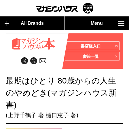
All Brands
Menu
書店様入口
書籍一覧
最期はひとり 80歳からの人生
のやめどき(マガジンハウス新
書)
(上野千鶴子 著 樋口恵子 著)