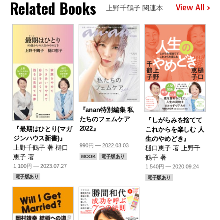
Related Books
View All
上野千鶴子 関連本
『anan特別編集 私
たちのフェムケア
『しがらみを捨てて
2022』
『最期はひとり(マガ
これからを楽しむ 人
ジンハウス新書)』
生のやめどき』
990円 — 2022.03.03
上野千鶴子 著 樋口
樋口恵子 著 上野千
恵子 著
鶴子 著
MOOK
電子版あり
1,100円 — 2023.07.27
1,540円 — 2020.09.24
電子版あり
電子版あり