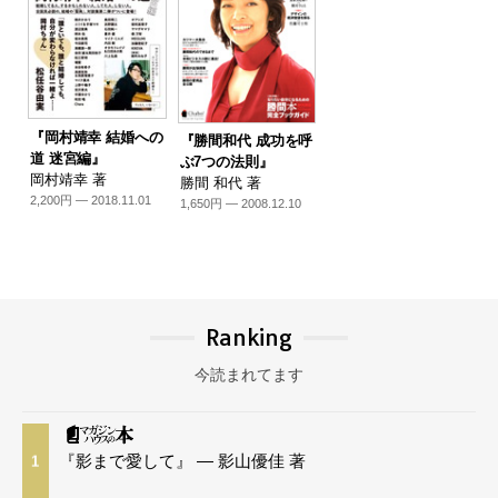
『岡村靖幸 結婚への
『勝間和代 成功を呼
道 迷宮編』
ぶ7つの法則』
岡村靖幸 著
勝間 和代 著
2,200円 — 2018.11.01
1,650円 — 2008.12.10
Ranking
今読まれてます
『影まで愛して』 — 影山優佳 著
1