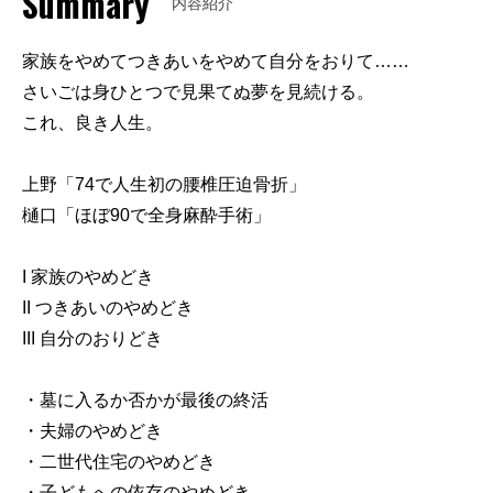
Summary
内容紹介
家族をやめてつきあいをやめて自分をおりて……
さいごは身ひとつで見果てぬ夢を見続ける。
これ、良き人生。
上野「74で人生初の腰椎圧迫骨折」
樋口「ほぼ90で全身麻酔手術」
I 家族のやめどき
II つきあいのやめどき
III 自分のおりどき
・墓に入るか否かが最後の終活
・夫婦のやめどき
・二世代住宅のやめどき
・子どもへの依存のやめどき