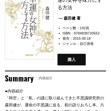
る方法
— 森田健 著
ページ数：192頁
ISBN：9784838720552
発売：2015.08.18
ジャンル：
自己啓発
購入
Summary
内容紹介
●内容紹介
「時空」と「私」の謎に取り組んできた不思議研究所の
森田健が、運命の不思議に迫る、初の語りおろし本。六