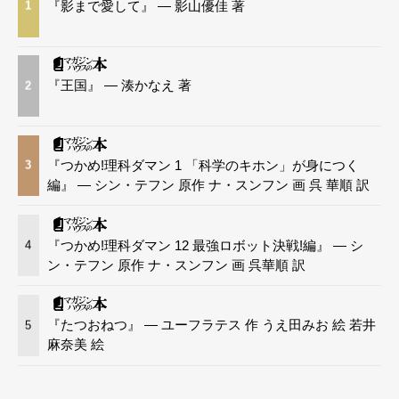
『影まで愛して』 — 影山優佳 著
1
『王国』 — 湊かなえ 著
2
『つかめ!理科ダマン 1 「科学のキホン」が身につく
3
編』 — シン・テフン 原作 ナ・スンフン 画 呉 華順 訳
『つかめ!理科ダマン 12 最強ロボット決戦!編』 — シ
4
ン・テフン 原作 ナ・スンフン 画 呉華順 訳
『たつおねつ』 — ユーフラテス 作 うえ田みお 絵 若井
5
麻奈美 絵