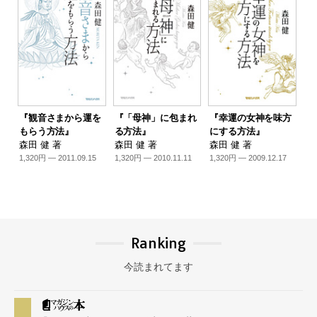
『観音さまから運を
『「母神」に包まれ
『幸運の女神を味方
もらう方法』
る方法』
にする方法』
森田 健 著
森田 健 著
森田 健 著
1,320円 — 2011.09.15
1,320円 — 2010.11.11
1,320円 — 2009.12.17
Ranking
今読まれてます