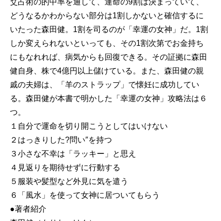
爻占術の的中率を通して、運命の9割は決まっていて、
どうなるかわからない部分は1割しかないと確信するに
いたった森田健。1割を司るのが「幸運の女神」だ。1割
しか変えられないといっても、その1割次第でお金持ち
にもなれれば、病気からも回復できる。その証拠に森田
健自身、株で4億円以上儲けている。また、森田健の親
戚の夫婦は、「羊のストラップ」で懐妊に成功してい
る。森田健が本書で明かした「幸運の女神」攻略法は６
つ。
１自分で運命を切り開こうとしてはいけない
２はっきりした?問い″を持つ
３小さな不幸は「ラッキー」と思え
４見返りを期待せずに行動する
５服装や髪型など外見に気を遣う
６「風水」を使って女神に居ついてもらう
●著者紹介