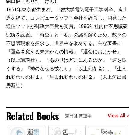
森田健（もりた けん）
1951年東京都生まれ。上智大学電気電子工学科卒。富士
通を経て、コンピュータソフト会社を経営し、開発した
通信ソフトが郵政大臣賞を受賞。1996年社内に不思議研
究所を設置。「時空」と「私」の謎を解くため、数々の
不思議現象を探求し、世界中を取材する。主な著書に
『運命を変える未来からの情報』『運命におまかせ』
（以上講談社）、『あの世はどこにあるのか』『運を良
くする』『神のなせる技なり』（以上幻冬舎）、『生ま
れ変わりの村１』『生まれ変わりの村２』（以上河出書
房新社）
Related Books
View All
森田健 関連本