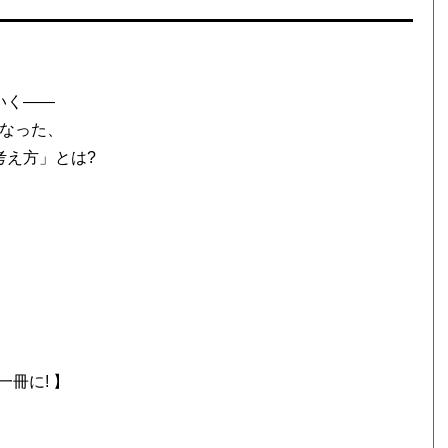
いく――
くなった、
考え方」とは?
冊に! 】