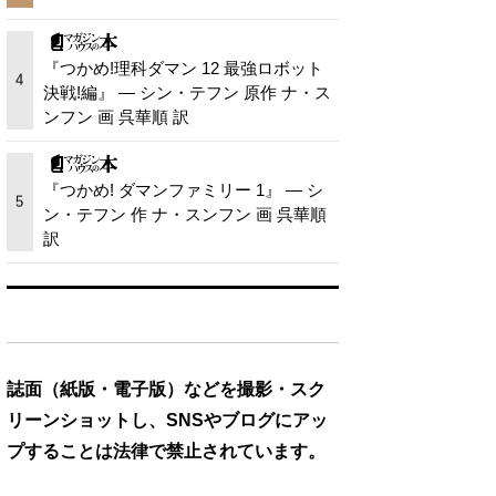
『つかめ!理科ダマン 12 最強ロボット
4
決戦!編』 — シン・テフン 原作 ナ・ス
ンフン 画 呉華順 訳
『つかめ! ダマンファミリー 1』 — シ
5
ン・テフン 作 ナ・スンフン 画 呉華順
訳
誌面（紙版・電子版）などを撮影・スク
リーンショットし、SNSやブログにアッ
プすることは法律で禁止されています。