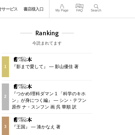
けサービス
書店様入口
My Page
FAQ
Search
Ranking
今読まれてます
『影まで愛して』 — 影山優佳 著
1
『つかめ!理科ダマン 1 「科学のキホ
2
ン」が身につく編』 — シン・テフン
原作 ナ・スンフン 画 呉 華順 訳
『王国』 — 湊かなえ 著
3