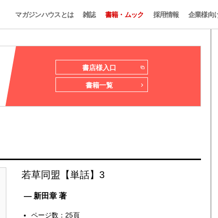
マガジンハウスとは
雑誌
書籍・ムック
採用情報
企業様向
書店様入口
書籍一覧
若草同盟【単話】3
— 新田章 著
ページ数：25頁