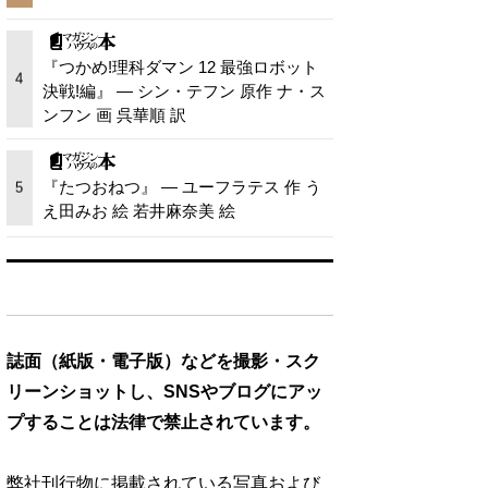
『つかめ!理科ダマン 12 最強ロボット
4
決戦!編』 — シン・テフン 原作 ナ・ス
ンフン 画 呉華順 訳
『たつおねつ』 — ユーフラテス 作 う
5
え田みお 絵 若井麻奈美 絵
誌面（紙版・電子版）などを撮影・スク
リーンショットし、SNSやブログにアッ
プすることは法律で禁止されています。
弊社刊行物に掲載されている写真および