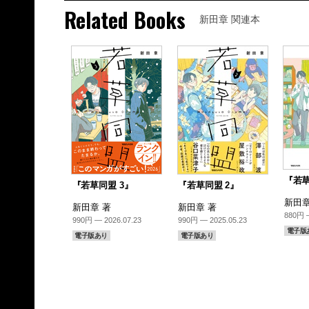
Related Books
新田章 関連本
『若草
『若草同盟 3』
『若草同盟 2』
新田章
新田章 著
新田章 著
880円 —
990円 — 2026.07.23
990円 — 2025.05.23
電子版
電子版あり
電子版あり