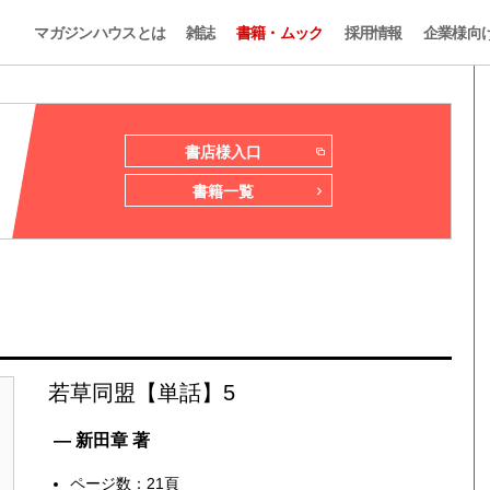
マガジンハウスとは
雑誌
書籍・ムック
採用情報
企業様向
書店様入口
書籍一覧
若草同盟【単話】5
— 新田章 著
ページ数：21頁