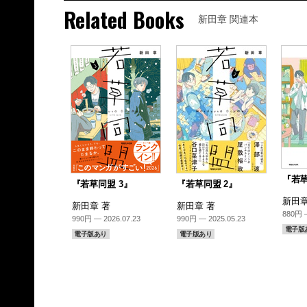
Related Books
新田章 関連本
『若草
『若草同盟 3』
『若草同盟 2』
新田章
新田章 著
新田章 著
880円 —
990円 — 2026.07.23
990円 — 2025.05.23
電子版
電子版あり
電子版あり