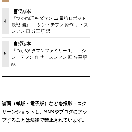
『つかめ!理科ダマン 12 最強ロボット
4
決戦!編』 — シン・テフン 原作 ナ・ス
ンフン 画 呉華順 訳
『つかめ! ダマンファミリー 1』 — シ
5
ン・テフン 作 ナ・スンフン 画 呉華順
訳
誌面（紙版・電子版）などを撮影・スク
リーンショットし、SNSやブログにアッ
プすることは法律で禁止されています。