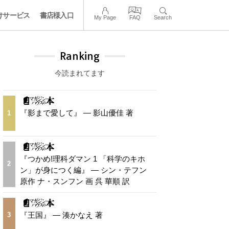
けサービス
書店様入口
My Page
FAQ
Search
Ranking
今読まれてます
『影まで愛して』 — 影山優佳 著
1
『つかめ!理科ダマン 1 「科学のキホ
2
ン」が身につく編』 — シン・テフン
原作 ナ・スンフン 画 呉 華順 訳
『王国』 — 湊かなえ 著
3