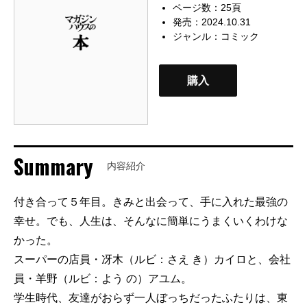
ページ数：25頁
発売：2024.10.31
ジャンル：
コミック
購入
Summary
内容紹介
付き合って５年目。きみと出会って、手に入れた最強の
幸せ。でも、人生は、そんなに簡単にうまくいくわけな
かった。
スーパーの店員・冴木（ルビ：さえ き）カイロと、会社
員・羊野（ルビ：よう の）アユム。
学生時代、友達がおらず一人ぼっちだったふたりは、東