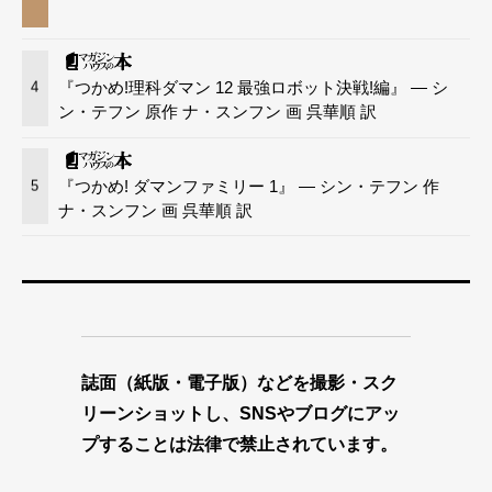
『つかめ!理科ダマン 12 最強ロボット決戦!編』 — シ
4
ン・テフン 原作 ナ・スンフン 画 呉華順 訳
『つかめ! ダマンファミリー 1』 — シン・テフン 作
5
ナ・スンフン 画 呉華順 訳
誌面（紙版・電子版）などを撮影・スク
リーンショットし、SNSやブログにアッ
プすることは法律で禁止されています。