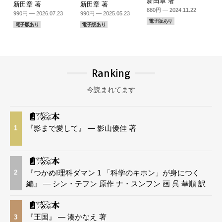
新田章 著
新田章 著
新田章 著
880円 — 2024.11.22
990円 — 2026.07.23
990円 — 2025.05.23
電子版あり
電子版あり
電子版あり
Ranking
今読まれてます
『影まで愛して』 — 影山優佳 著
1
『つかめ!理科ダマン 1 「科学のキホン」が身につく
2
編』 — シン・テフン 原作 ナ・スンフン 画 呉 華順 訳
『王国』 — 湊かなえ 著
3