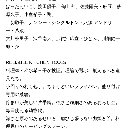
はったえいこ、按田優子、高山 都、佐藤陽亮・麻琴、萩
原久子、小室裕子・剛、
土切敬子、ナンシー・シングルトン・八須 アンドリュ
ー・八須、
大川枝里子・渋谷南人、加賀江広宣・ひとみ、川畑健一
郎・夕
RELIABLE KITCHEN TOOLS
料理家・冷水希三子が検証。理論で選ぶ、揃えるべき道
具たち。
小回りの利く包丁。ちょうどいいフライパン。盛り付け
専用の菜箸。
佇まいが美しい片手鍋。強さと繊細さのあるおろし金。
毎日使える鋳物鍋。
深さと厚みのあるせいろ。肩ひじ張らない卵焼き器。料
理思いのサービングスプーン。