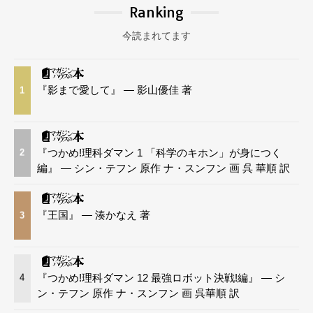
Ranking
今読まれてます
『影まで愛して』 — 影山優佳 著
1
『つかめ!理科ダマン 1 「科学のキホン」が身につく
2
編』 — シン・テフン 原作 ナ・スンフン 画 呉 華順 訳
『王国』 — 湊かなえ 著
3
『つかめ!理科ダマン 12 最強ロボット決戦!編』 — シ
4
ン・テフン 原作 ナ・スンフン 画 呉華順 訳