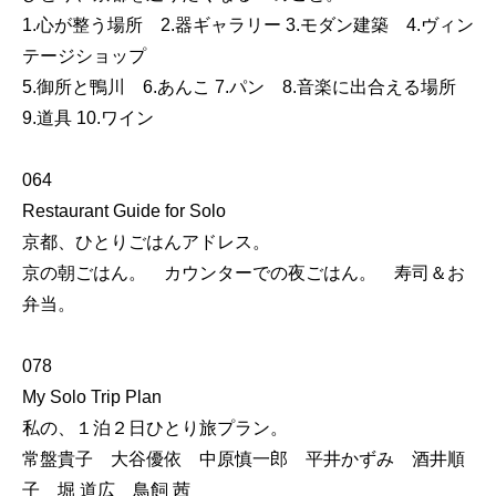
1.心が整う場所 2.器ギャラリー 3.モダン建築 4.ヴィン
テージショップ
5.御所と鴨川 6.あんこ 7.パン 8.音楽に出合える場所
9.道具 10.ワイン
064
Restaurant Guide for Solo
京都、ひとりごはんアドレス。
京の朝ごはん。 カウンターでの夜ごはん。 寿司＆お
弁当。
078
My Solo Trip Plan
私の、１泊２日ひとり旅プラン。
常盤貴子 大谷優依 中原慎一郎 平井かずみ 酒井順
子 堀 道広 鳥飼 茜