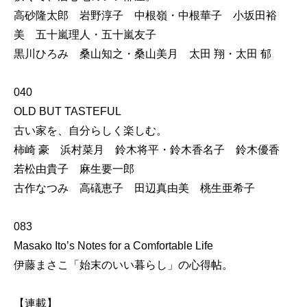
高砂隆太郎 岩野淳子 中根嶺・中根華子 小坂田裕
美 五十嵐理人・五十嵐友子
黒川ひろみ 桑山知之・桑山美月 太田 翔・太田 郁
040
OLD BUT TASTEFUL
古い家を、自分らしく楽しむ。
柿崎 豪 浜村菜月 鈴木将平・鈴木香名子 鈴木優香
若松由貴子 麻生要一郎
古作なつみ 高礒恵子 田辺真由美 桃生亜希子
083
Masako Ito’s Notes for a Comfortable Life
伊藤まさこ「始末のいい暮らし」の心得帖。
【連載】