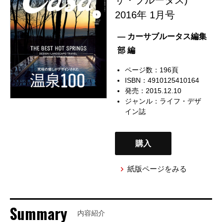
2016年 1月号
— カーサブルータス編集
部 編
ページ数：196頁
ISBN：4910125410164
発売：2015.12.10
ジャンル：
ライフ・デザ
イン誌
購入
紙版ページをみる
Summary
内容紹介