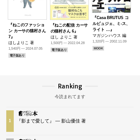
『Casa BRUTUS コ
ルビュジェ、ミ-ス、
『ねこのファッショ
『ねこの配信 カーサ
ライト …』
ン カーサの猫村さん
の猫村さん 6』
マガジンハウス 編
7』
ほし よりこ 著
1,320円 — 2002.11.09
ほしよりこ 著
1,500円 — 2022.04.28
1,540円 — 2024.07.05
MOOK
電子版あり
電子版あり
Ranking
今読まれてます
『影まで愛して』 — 影山優佳 著
1