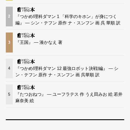
『つかめ!理科ダマン 1 「科学のキホン」が身につく
2
編』 — シン・テフン 原作 ナ・スンフン 画 呉 華順 訳
『王国』 — 湊かなえ 著
3
『つかめ!理科ダマン 12 最強ロボット決戦!編』 — シ
4
ン・テフン 原作 ナ・スンフン 画 呉華順 訳
『たつおねつ』 — ユーフラテス 作 うえ田みお 絵 若井
5
麻奈美 絵