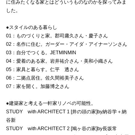
に住みたくなる家とはどういうものなのかを探ってみま
した。
●スタイルのある暮らし
01：ものづくりと家。郡司庸久さん・慶子さん
02：名作に住む。ガーダー・アイダ・アイナーソンさん
03：自分でつくる。JETMINMIN
04：愛着のある家。岩井祐介さん・美和小織さん
05：家具と暮らす。仁平 透さん
06：二拠点居住。佐久間裕美子さん
07：家を開く。加藤博之さん
●建築家と考える一軒家リノベの可能性。
STUDY with ARCHITECT 1 [井の頭の家]by納谷学＋納
谷新
STUDY with ARCHITECT 2 [鳩ヶ谷の家]by長坂常