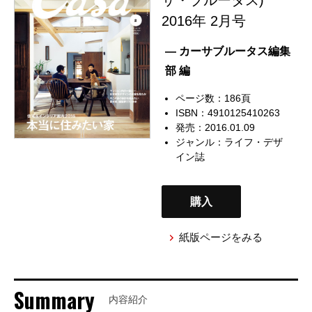
2016年 2月号
— カーサブルータス編集
部 編
ページ数：186頁
ISBN：4910125410263
発売：2016.01.09
ジャンル：
ライフ・デザ
イン誌
購入
紙版ページをみる
Summary
内容紹介