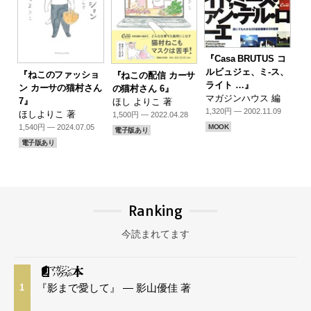
『Casa BRUTUS コ
ルビュジェ、ミ-ス、
『ねこのファッショ
『ねこの配信 カーサ
ライト …』
ン カーサの猫村さん
の猫村さん 6』
マガジンハウス 編
7』
ほし よりこ 著
1,320円 — 2002.11.09
ほしよりこ 著
1,500円 — 2022.04.28
1,540円 — 2024.07.05
MOOK
電子版あり
電子版あり
Ranking
今読まれてます
『影まで愛して』 — 影山優佳 著
1