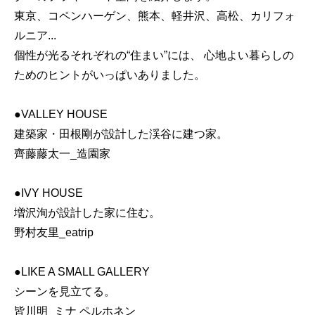
東京、コペンハーゲン、熊本、軽井沢、高松、カリフォ
ルニア...
個性が光るそれぞれの“住まい”には、 心地よい暮らしの
ためのヒントがいっぱいありました。
●VALLEY HOUSE
建築家・田根剛が設計した渓谷に建つ家。
齊藤藤太一_造園家
●IVY HOUSE
増沢洵が設計した家に住む。
野村友里_eatrip
●LIKE A SMALL GALLERY
シーンを見立てる。
皆川明_ミナ ペルホネン