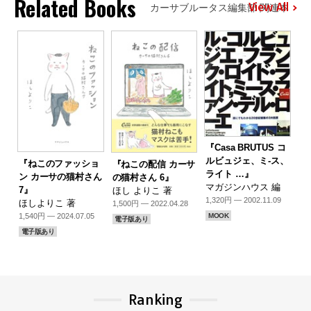
Related Books
View All
カーサブルータス編集部 関連本
『Casa BRUTUS コ
ルビュジェ、ミ-ス、
『ねこのファッショ
『ねこの配信 カーサ
ライト …』
ン カーサの猫村さん
の猫村さん 6』
マガジンハウス 編
7』
ほし よりこ 著
1,320円 — 2002.11.09
ほしよりこ 著
1,500円 — 2022.04.28
1,540円 — 2024.07.05
MOOK
電子版あり
電子版あり
Ranking