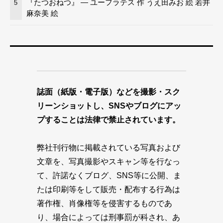
『たつおねつ』 — ユーフラテス 作 うえ田みお 絵 若井
5
麻奈美 絵
誌面（紙版・電子版）などを撮影・スク
リーンショットし、SNSやブログにアッ
プすることは法律で禁止されています。
弊社刊行物に掲載されている写真および
文章を、写真撮影やスキャン等を行なっ
て、許諾なくブログ、SNS等に公開、ま
たは印刷等をして販売・配布する行為は
著作権、肖像権等を侵害するものであ
り、場合によっては刑事罰が科され、あ