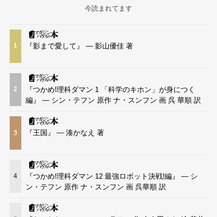
今読まれてます
『影まで愛して』 — 影山優佳 著
1
『つかめ!理科ダマン 1 「科学のキホン」が身につく
2
編』 — シン・テフン 原作 ナ・スンフン 画 呉 華順 訳
『王国』 — 湊かなえ 著
3
『つかめ!理科ダマン 12 最強ロボット決戦!編』 — シ
4
ン・テフン 原作 ナ・スンフン 画 呉華順 訳