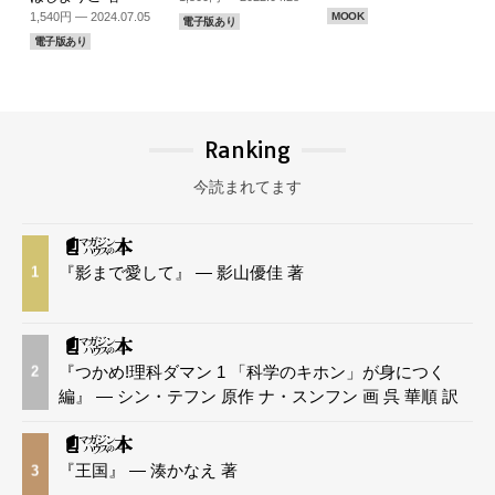
1,540円 — 2024.07.05
MOOK
電子版あり
電子版あり
Ranking
今読まれてます
『影まで愛して』 — 影山優佳 著
1
『つかめ!理科ダマン 1 「科学のキホン」が身につく
2
編』 — シン・テフン 原作 ナ・スンフン 画 呉 華順 訳
『王国』 — 湊かなえ 著
3