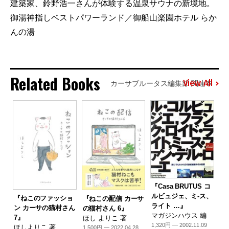
建築家、鈴野浩一さんが体験する温泉サウナの新境地。
御湯神指しベストパワーランド／御船山楽園ホテル らか
んの湯
Related Books
View All
カーサブルータス編集部 関連本
『Casa BRUTUS コ
ルビュジェ、ミ-ス、
『ねこのファッショ
『ねこの配信 カーサ
ライト …』
ン カーサの猫村さん
の猫村さん 6』
マガジンハウス 編
7』
ほし よりこ 著
1,320円 — 2002.11.09
ほしよりこ 著
1,500円 — 2022.04.28