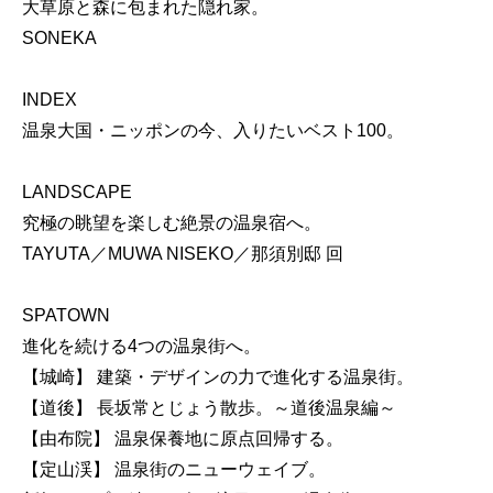
大草原と森に包まれた隠れ家。
SONEKA
INDEX
温泉大国・ニッポンの今、入りたいベスト100。
LANDSCAPE
究極の眺望を楽しむ絶景の温泉宿へ。
TAYUTA／MUWA NISEKO／那須別邸 回
SPATOWN
進化を続ける4つの温泉街へ。
【城崎】 建築・デザインの力で進化する温泉街。
【道後】 長坂常とじょう散歩。～道後温泉編～
【由布院】 温泉保養地に原点回帰する。
【定山渓】 温泉街のニューウェイブ。