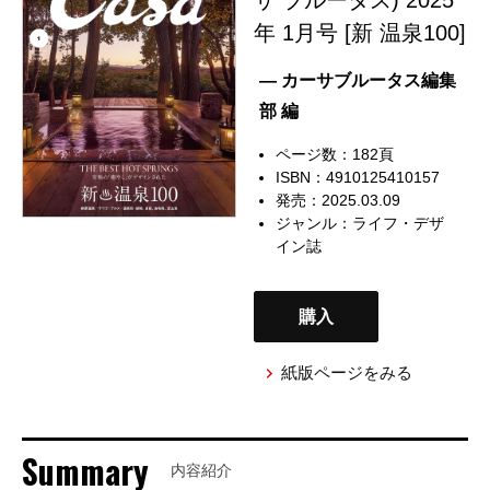
年 1月号 [新 温泉100]
— カーサブルータス編集
部 編
ページ数：182頁
ISBN：4910125410157
発売：2025.03.09
ジャンル：
ライフ・デザ
イン誌
購入
紙版ページをみる
Summary
内容紹介