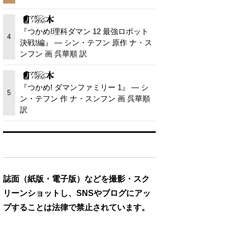
『つかめ!理科ダマン 12 最強ロボット
4
決戦!編』 — シン・テフン 原作 ナ・ス
ンフン 画 呉華順 訳
『つかめ! ダマンファミリー 1』 — シ
5
ン・テフン 作 ナ・スンフン 画 呉華順
訳
誌面（紙版・電子版）などを撮影・スク
リーンショットし、SNSやブログにアッ
プすることは法律で禁止されています。