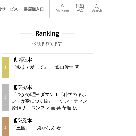
けサービス
書店様入口
My Page
FAQ
Search
Ranking
今読まれてます
『影まで愛して』 — 影山優佳 著
1
『つかめ!理科ダマン 1 「科学のキホ
2
ン」が身につく編』 — シン・テフン
原作 ナ・スンフン 画 呉 華順 訳
『王国』 — 湊かなえ 著
3