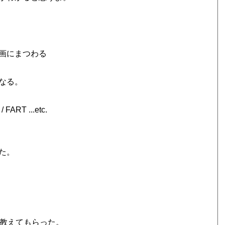
画にまつわる
。
なる。
ART ...etc.
た。
教えてもらった。