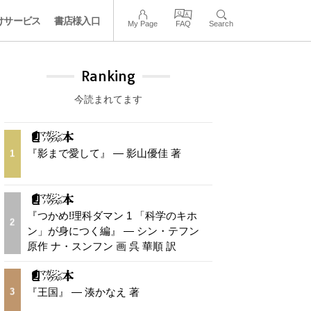
けサービス
書店様入口
My Page
FAQ
Search
Ranking
今読まれてます
『影まで愛して』 — 影山優佳 著
1
『つかめ!理科ダマン 1 「科学のキホ
2
ン」が身につく編』 — シン・テフン
原作 ナ・スンフン 画 呉 華順 訳
『王国』 — 湊かなえ 著
3