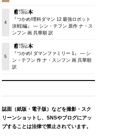
『つかめ!理科ダマン 12 最強ロボット
4
決戦!編』 — シン・テフン 原作 ナ・ス
ンフン 画 呉華順 訳
『つかめ! ダマンファミリー 1』 — シ
5
ン・テフン 作 ナ・スンフン 画 呉華順
訳
誌面（紙版・電子版）などを撮影・スク
リーンショットし、SNSやブログにアッ
プすることは法律で禁止されています。