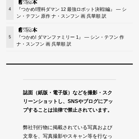
『つかめ!理科ダマン 12 最強ロボット決戦!編』 — シ
4
ン・テフン 原作 ナ・スンフン 画 呉華順 訳
『つかめ! ダマンファミリー 1』 — シン・テフン 作
5
ナ・スンフン 画 呉華順 訳
誌面（紙版・電子版）などを撮影・スク
リーンショットし、SNSやブログにアッ
プすることは法律で禁止されています。
弊社刊行物に掲載されている写真および
文章を、写真撮影やスキャン等を行なっ