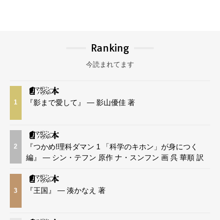
Ranking
今読まれてます
『影まで愛して』 — 影山優佳 著
1
『つかめ!理科ダマン 1 「科学のキホン」が身につく
2
編』 — シン・テフン 原作 ナ・スンフン 画 呉 華順 訳
『王国』 — 湊かなえ 著
3