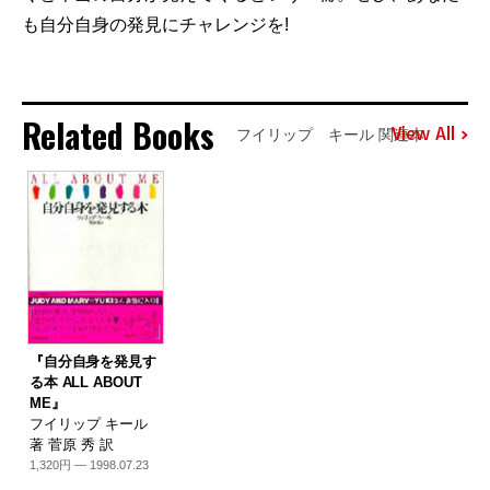
も自分自身の発見にチャレンジを!
Related Books
View All
フイリップ キール 関連本
『自分自身を発見す
る本 ALL ABOUT
ME』
フイリップ キール
著 菅原 秀 訳
1,320円 — 1998.07.23