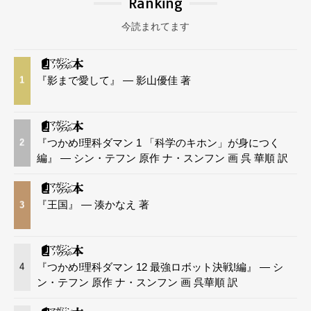
Ranking
今読まれてます
『影まで愛して』 — 影山優佳 著
1
『つかめ!理科ダマン 1 「科学のキホン」が身につく
2
編』 — シン・テフン 原作 ナ・スンフン 画 呉 華順 訳
『王国』 — 湊かなえ 著
3
『つかめ!理科ダマン 12 最強ロボット決戦!編』 — シ
4
ン・テフン 原作 ナ・スンフン 画 呉華順 訳