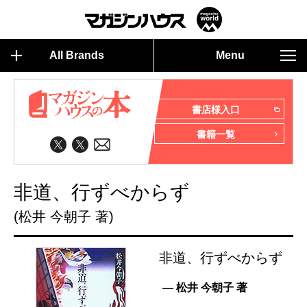
All Brands
Menu
書店様入口
書籍一覧
非道、行ずべからず
(松井 今朝子 著)
非道、行ずべからず
— 松井 今朝子 著