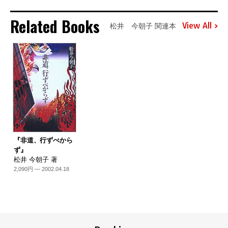
Related Books
View All
松井 今朝子 関連本
『非道、行ずべから
ず』
松井 今朝子 著
2,090円 — 2002.04.18