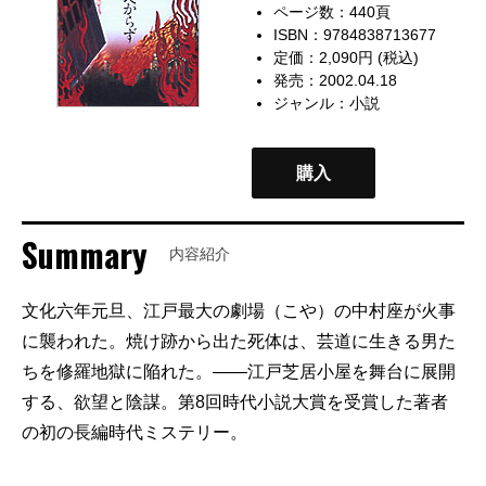
ページ数：440頁
ISBN：9784838713677
定価：2,090円 (税込)
発売：2002.04.18
ジャンル：
小説
購入
Summary
内容紹介
文化六年元旦、江戸最大の劇場（こや）の中村座が火事
に襲われた。焼け跡から出た死体は、芸道に生きる男た
ちを修羅地獄に陥れた。――江戸芝居小屋を舞台に展開
する、欲望と陰謀。第8回時代小説大賞を受賞した著者
の初の長編時代ミステリー。