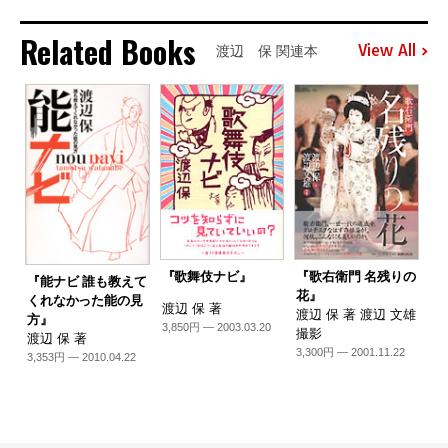
Related Books
View All
渡辺 保 関連本
『歌舞伎ナビ』
『歌右衛門 名残りの
『能ナビ 誰も教えて
花』
くれなかった能の見
渡辺 保 著
渡辺 保 著 渡辺 文雄
方』
3,850円 — 2003.03.20
撮影
渡辺 保 著
3,300円 — 2001.11.22
3,353円 — 2010.04.22