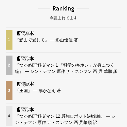
Ranking
今読まれてます
『影まで愛して』 — 影山優佳 著
1
『つかめ!理科ダマン 1 「科学のキホン」が身につく
2
編』 — シン・テフン 原作 ナ・スンフン 画 呉 華順 訳
『王国』 — 湊かなえ 著
3
『つかめ!理科ダマン 12 最強ロボット決戦!編』 — シ
4
ン・テフン 原作 ナ・スンフン 画 呉華順 訳