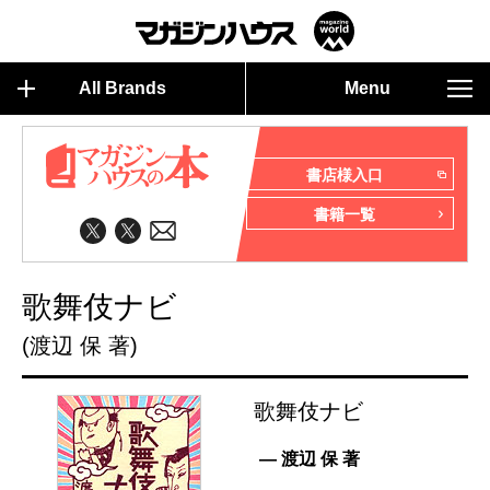
All Brands
Menu
書店様入口
書籍一覧
歌舞伎ナビ
(渡辺 保 著)
歌舞伎ナビ
— 渡辺 保 著