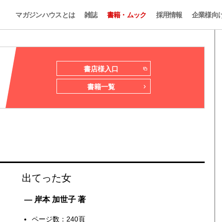
マガジンハウスとは
雑誌
書籍・ムック
採用情報
企業様向
書店様入口
書籍一覧
出てった女
— 岸本 加世子 著
ページ数：240頁