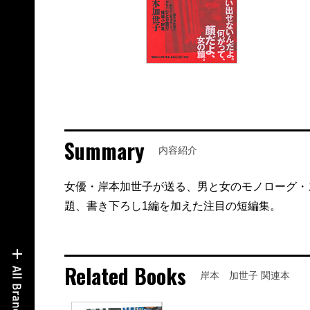
Summary
内容紹介
女優・岸本加世子が送る、男と女のモノローグ・
題、書き下ろし1編を加えた注目の短編集。
Related Books
岸本 加世子 関連本