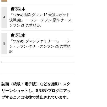
『つかめ!理科ダマン 12 最強ロボット
4
決戦!編』 — シン・テフン 原作 ナ・ス
ンフン 画 呉華順 訳
『つかめ! ダマンファミリー 1』 — シ
5
ン・テフン 作 ナ・スンフン 画 呉華順
訳
誌面（紙版・電子版）などを撮影・スク
リーンショットし、SNSやブログにアッ
プすることは法律で禁止されています。