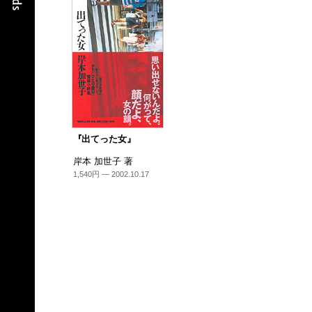
『出てった女』
岸本 加世子 著
1,540円 — 2002.10.17