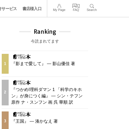
けサービス
書店様入口
My Page
FAQ
Search
Ranking
今読まれてます
『影まで愛して』 — 影山優佳 著
1
『つかめ!理科ダマン 1 「科学のキホ
2
ン」が身につく編』 — シン・テフン
原作 ナ・スンフン 画 呉 華順 訳
『王国』 — 湊かなえ 著
3