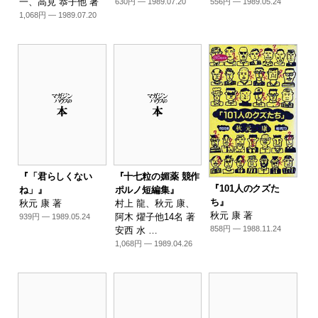
一、高見 恭子他 著
630円 — 1989.07.20
556円 — 1989.05.24
1,068円 — 1989.07.20
『「君らしくない
『十七粒の媚薬 競作
『101人のクズた
ね」』
ポルノ短編集』
ち』
秋元 康 著
村上 龍、秋元 康、
秋元 康 著
阿木 燿子他14名 著
939円 — 1989.05.24
858円 — 1988.11.24
安西 水 …
1,068円 — 1989.04.26