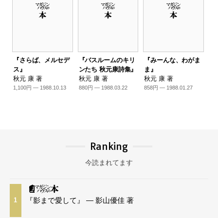
『さらば、メルセデ
『バスルームのキリ
『みーんな、わがま
ス』
ンたち 秋元康詩集』
ま』
秋元 康 著
秋元 康 著
秋元 康 著
1,100円 — 1988.10.13
880円 — 1988.03.22
858円 — 1988.01.27
Ranking
今読まれてます
『影まで愛して』 — 影山優佳 著
1