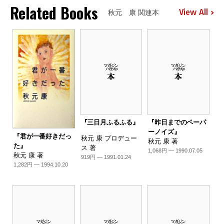
Related Books
View All
秋元 康 関連本
『三日月ふるふる』
『昨日までのペーパ
ーノイズ』
『君が一番好きだっ
秋元 康 プロデュー
秋元 康 著
た』
ス 著
1,068円 — 1990.07.05
秋元 康 著
919円 — 1991.01.24
1,282円 — 1994.10.20