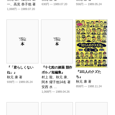
一、高見 恭子他 著
630円 — 1989.07.20
556円 — 1989.05.24
1,068円 — 1989.07.20
『「君らしくない
『十七粒の媚薬 競作
『101人のクズた
ね」』
ポルノ短編集』
ち』
秋元 康 著
村上 龍、秋元 康、
秋元 康 著
阿木 燿子他14名 著
939円 — 1989.05.24
858円 — 1988.11.24
安西 水 …
1,068円 — 1989.04.26