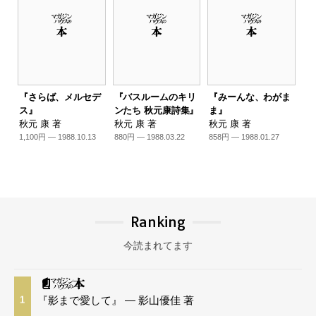
『さらば、メルセデ
『バスルームのキリ
『みーんな、わがま
ス』
ンたち 秋元康詩集』
ま』
秋元 康 著
秋元 康 著
秋元 康 著
1,100円 — 1988.10.13
880円 — 1988.03.22
858円 — 1988.01.27
Ranking
今読まれてます
『影まで愛して』 — 影山優佳 著
1