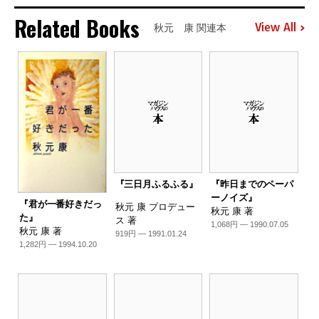
Related Books
View All
秋元 康 関連本
『三日月ふるふる』
『昨日までのペーパ
ーノイズ』
『君が一番好きだっ
秋元 康 プロデュー
秋元 康 著
た』
ス 著
1,068円 — 1990.07.05
秋元 康 著
919円 — 1991.01.24
1,282円 — 1994.10.20