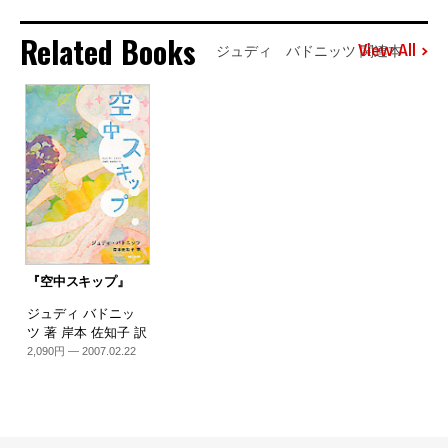
Related Books
View All
ジュディ バドニッツ 関連本
『空中スキップ』
ジュディ バドニッ
ツ 著 岸本 佐知子 訳
2,090円 — 2007.02.22