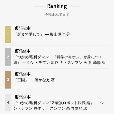
Ranking
今読まれてます
『影まで愛して』 — 影山優佳 著
1
『つかめ!理科ダマン 1 「科学のキホン」が身につく
2
編』 — シン・テフン 原作 ナ・スンフン 画 呉 華順 訳
『王国』 — 湊かなえ 著
3
『つかめ!理科ダマン 12 最強ロボット決戦!編』 — シ
4
ン・テフン 原作 ナ・スンフン 画 呉華順 訳