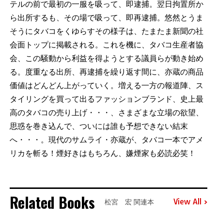
テルの前で最初の一服を吸って、即逮捕。翌日拘置所か
ら出所するも、その場で吸って、即再逮捕。悠然とうま
そうにタバコをくゆらすその様子は、たまたま新聞の社
会面トップに掲載される。これを機に、タバコ生産者協
会、この騒動から利益を得ようとする議員らが動き始め
る。度重なる出所、再逮捕を繰り返す間に、亦蔵の商品
価値はどんどん上がっていく。増える一方の報道陣、ス
タイリングを買って出るファッションブランド、史上最
高のタバコの売り上げ・・・、さまざまな立場の欲望、
思惑を巻き込んで、ついには誰も予想できない結末
へ・・・。現代のサムライ・亦蔵が、タバコ一本でアメ
リカを斬る！煙好きはもちろん、嫌煙家も必読必笑！
Related Books
View All
松宮 宏 関連本