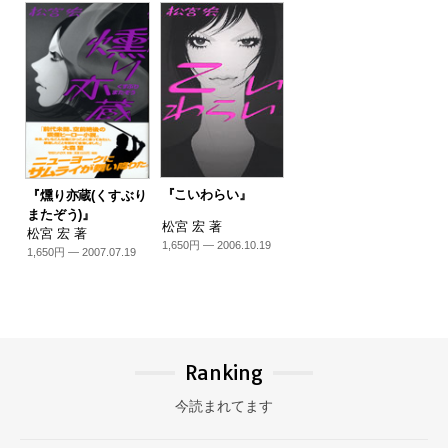
『こいわらい』
『燻り亦蔵(くすぶり
またぞう)』
松宮 宏 著
松宮 宏 著
1,650円 — 2006.10.19
1,650円 — 2007.07.19
Ranking
今読まれてます