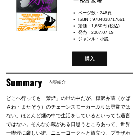
— 松宮 宏 著
ページ数：248頁
ISBN：9784838717651
定価：1,650円 (税込)
発売：2007.07.19
ジャンル：
小説
購入
Summary
内容紹介
どこへ行っても「禁煙」の世の中だが、樺沢亦蔵（かば
さわ・またぞう）のチェーンスモーカーぶりは尋常では
ない。ほとんど煙の中で生活をしているといっても過言
ではない。そんな亦蔵がある日思うところあって、世界
一喫煙に厳しい街、ニューヨークへと旅立つ。プラザホ