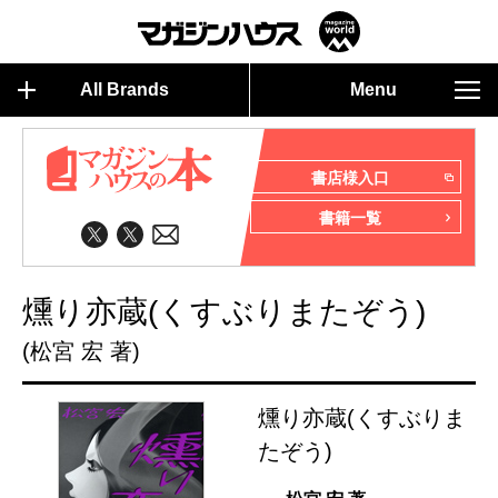
All Brands
Menu
書店様入口
書籍一覧
燻り亦蔵(くすぶりまたぞう)
(松宮 宏 著)
燻り亦蔵(くすぶりま
たぞう)