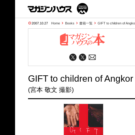
2007.10.27
Home
Books
書籍一覧
GIFT to children of Angko
GIFT to children of Angkor
(宮本 敬文 撮影)