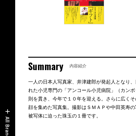
Summary
内容紹介
一人の日本人写真家、井津建郎が発起人となり、
れた小児専門の「アンコール小児病院」（カンボ
則を貫き、今年で１０年を迎える。さらに広くそ
顔を集めた写真集。撮影はＳＭＡＰや中田英寿の
被写体に迫った珠玉の１冊です。