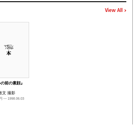
View All
いの前の素顔』
敬文 撮影
円 — 1998.06.03