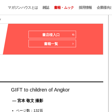
マガジンハウスとは
雑誌
書籍・ムック
採用情報
企業様向
r
書店様入口
書籍一覧
GIFT to children of Angkor
— 宮本 敬文 撮影
ページ数：132頁