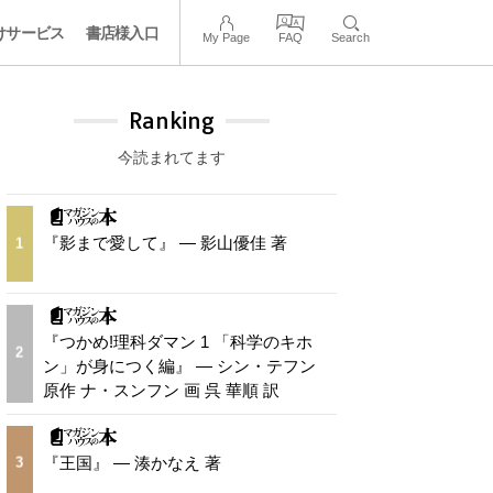
けサービス
書店様入口
My Page
FAQ
Search
Ranking
今読まれてます
『影まで愛して』 — 影山優佳 著
1
『つかめ!理科ダマン 1 「科学のキホ
2
ン」が身につく編』 — シン・テフン
原作 ナ・スンフン 画 呉 華順 訳
『王国』 — 湊かなえ 著
3