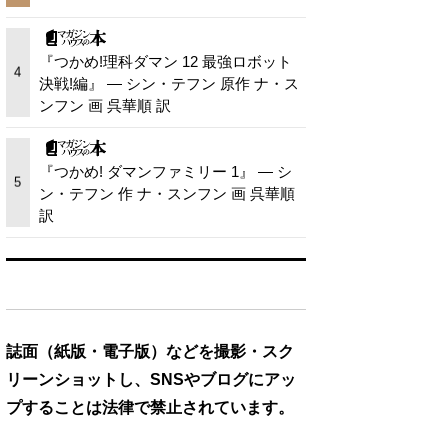
『つかめ!理科ダマン 12 最強ロボット
4
決戦!編』 — シン・テフン 原作 ナ・ス
ンフン 画 呉華順 訳
『つかめ! ダマンファミリー 1』 — シ
5
ン・テフン 作 ナ・スンフン 画 呉華順
訳
誌面（紙版・電子版）などを撮影・スク
リーンショットし、SNSやブログにアッ
プすることは法律で禁止されています。