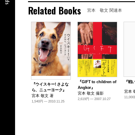
Related Books
宮本 敬文 関連本
『戦
『GIFT to children of
『ウイスキー! さよな
Angkor』
ら、ニューヨーク』
宮本 
宮本 敬文 撮影
宮本 敬文 著
11,000
2,619円 — 2007.10.27
1,540円 — 2010.11.25