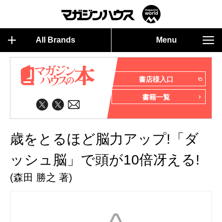
All Brands
Menu
書店様入口
書籍一覧
歳をとるほど脳力アップ!「ダ
ッシュ脳」で頭が10倍冴える!
(森田 勝之 著)