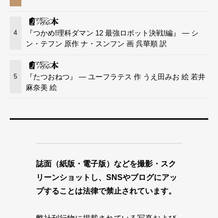
『つかめ!理科ダマン 12 最強ロボット決戦!編』 — シ
4
ン・テフン 原作 ナ・スンフン 画 呉華順 訳
『たつおねつ』 — ユーフラテス 作 うえ田みお 絵 若井
5
麻奈美 絵
誌面（紙版・電子版）などを撮影・スク
リーンショットし、SNSやブログにアッ
プすることは法律で禁止されています。