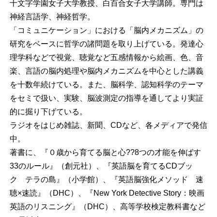
十文字学園女子大学教授、白百合女子大学講師。専門は
神経言語学、神経哲学。
「コミュニケーション」における「脳内メカニズム」の
研究をベースに哲学の諸問題を取り上げている。発達心
理学科などで視覚、聴覚など五感情報から絵画、色、音
楽、言語の脳内処理や脳内メカニズムを中心とした講義
を十数年続けている。また、脳科学、認知科学のテーマ
をセミで扱い、実験、脳波測定の指導を通してより実証
的に掘り下げている。
ラジオをはじめ雑誌、新聞、CDなど、各メディアで発信
中。
著書に、『０歳から育てる脳と心??8つの才能を伸ばす
33のルール』（創元社）、『英語脳を育てるCDブッ
ク テラの島』（小学館）、『英語脳強化メソッド 速
聴×速読』（DHC）、『New York Detective Story：映画
英語のリスニング』（DHC）、高等学校検定教科書など