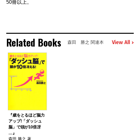
50冊以上。
Related Books
View All
森田 勝之 関連本
『歳をとるほど脳力
アップ!「ダッシュ
脳」で頭が10倍冴
…』
森田 勝之 著