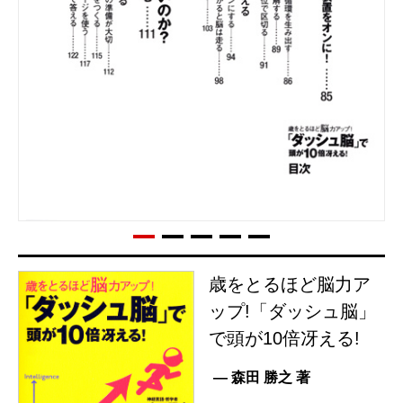
歳をとるほど脳力ア
ップ!「ダッシュ脳」
で頭が10倍冴える!
— 森田 勝之 著