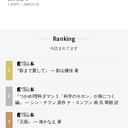
1,430円 — 2008.07.24
Ranking
今読まれてます
『影まで愛して』 — 影山優佳 著
1
『つかめ!理科ダマン 1 「科学のキホン」が身につく
2
編』 — シン・テフン 原作 ナ・スンフン 画 呉 華順 訳
『王国』 — 湊かなえ 著
3