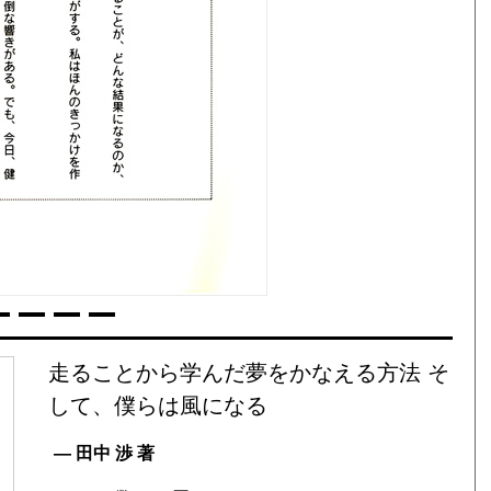
走ることから学んだ夢をかなえる方法 そ
して、僕らは風になる
— 田中 渉 著