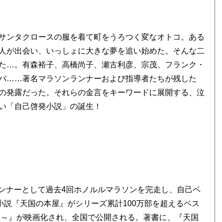
サンタクロースの服を着て町をうろつく変なオトコ。ある
人が出会い、いっしょに大きな夢を追い始めた。そんな二
た…。有森裕子、高橋尚子、瀬古利彦、宗茂、フランク・
バ……著名マラソンランナーおよび指導者たちが残した
の発露だった。それらの金言をキーワードに展開する、泣
い「自己啓発小説」の誕生！
もランナーとして過去4回ホノルルマラソンを完走し、自己ベ
小説『天国の本屋』がシリーズ累計100万部を超えるベス
火～』が映画化され、全国で公開される。著書に、『天国