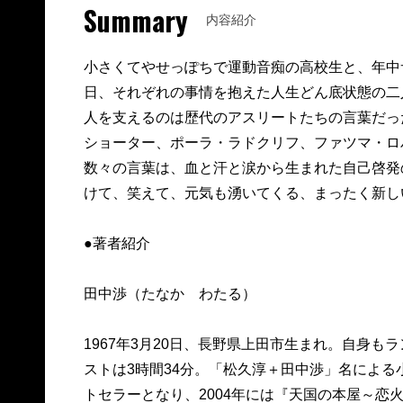
Summary
内容紹介
小さくてやせっぽちで運動音痴の高校生と、年中
日、それぞれの事情を抱えた人生どん底状態の二
人を支えるのは歴代のアスリートたちの言葉だっ
ショーター、ポーラ・ラドクリフ、ファツマ・ロ
数々の言葉は、血と汗と涙から生まれた自己啓発
けて、笑えて、元気も湧いてくる、まったく新し
●著者紹介
田中渉（たなか わたる）
1967年3月20日、長野県上田市生まれ。自身
ストは3時間34分。「松久淳＋田中渉」名による
トセラーとなり、2004年には『天国の本屋～恋