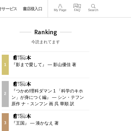
けサービス
書店様入口
My Page
FAQ
Search
Ranking
今読まれてます
『影まで愛して』 — 影山優佳 著
1
『つかめ!理科ダマン 1 「科学のキホ
2
ン」が身につく編』 — シン・テフン
原作 ナ・スンフン 画 呉 華順 訳
『王国』 — 湊かなえ 著
3