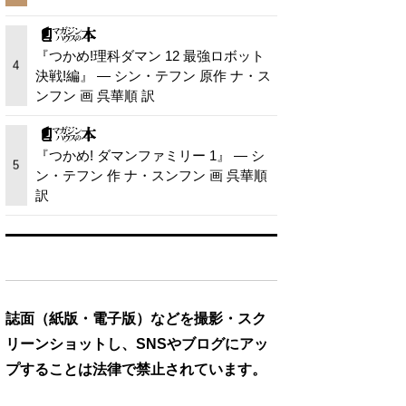
『つかめ!理科ダマン 12 最強ロボット
4
決戦!編』 — シン・テフン 原作 ナ・ス
ンフン 画 呉華順 訳
『つかめ! ダマンファミリー 1』 — シ
5
ン・テフン 作 ナ・スンフン 画 呉華順
訳
誌面（紙版・電子版）などを撮影・スク
リーンショットし、SNSやブログにアッ
プすることは法律で禁止されています。