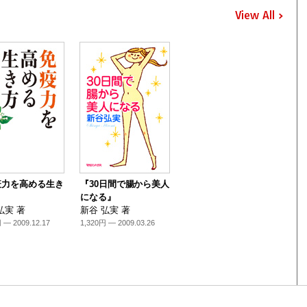
View All
疫力を高める生き
『30日間で腸から美人
になる』
弘実 著
新谷 弘実 著
 — 2009.12.17
1,320円 — 2009.03.26