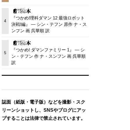
『つかめ!理科ダマン 12 最強ロボット
4
決戦!編』 — シン・テフン 原作 ナ・ス
ンフン 画 呉華順 訳
『つかめ! ダマンファミリー 1』 — シ
5
ン・テフン 作 ナ・スンフン 画 呉華順
訳
誌面（紙版・電子版）などを撮影・スク
リーンショットし、SNSやブログにアッ
プすることは法律で禁止されています。