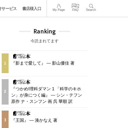
けサービス
書店様入口
My Page
FAQ
Search
Ranking
今読まれてます
『影まで愛して』 — 影山優佳 著
1
『つかめ!理科ダマン 1 「科学のキホ
2
ン」が身につく編』 — シン・テフン
原作 ナ・スンフン 画 呉 華順 訳
『王国』 — 湊かなえ 著
3