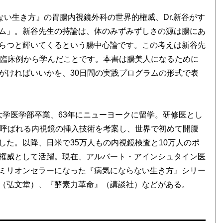
ない生き方』の胃腸内視鏡外科の世界的権威、Dr.新谷がす
ム」。新谷先生の持論は、体のみずみずしさの源は腸にあ
らつと輝いてくるという腸中心論です。この考えは新谷先
る臨床例から学んだことです。本書は腸美人になるために
がければいいかを、30日間の実践プログラムの形式で表
堂大学医学部卒業、63年にニューヨークに留学。研修医とし
と呼ばれる内視鏡の挿入技術を考案し、世界で初めて開腹
た。以降、日米で35万人もの内視鏡検査と10万人のポ
権威として活躍。現在、アルバート・アインシュタイン医
ミリオンセラーになった『病気にならない生き方』シリー
（弘文堂）、『酵素力革命』（講談社）などがある。