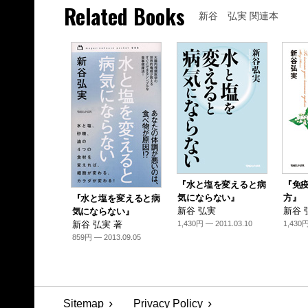
Related Books
新谷 弘実 関連本
『水と塩を変えると病
『免
気にならない』
方』
『水と塩を変えると病
新谷 弘実
新谷 
気にならない』
新谷 弘実 著
1,430円 — 2011.03.10
1,430円
859円 — 2013.09.05
Sitemap
Privacy Policy