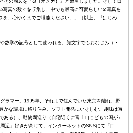
とその周辺を『ω（オメガ）』と命名しました。そして日
ω写真の数々を収集し、中でも最高に可愛らしいω写真を
さを、心ゆくまでご堪能ください。」（以上、『はじめ
学や数学の記号として使われる。顔文字でもおなじみ（・
ログラマー。1995年、それまで住んでいた東京を離れ、野
豊かな環境に移り住み、ソフト開発にいそしむ。趣味は写
である）、動物園巡り（自宅近くに富士山こどもの国が）
の周辺」好きが高じて、インターネットのSNSにて「口