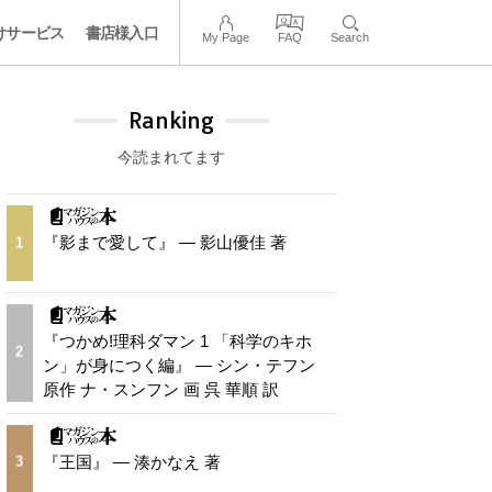
けサービス
書店様入口
My Page
FAQ
Search
Ranking
今読まれてます
『影まで愛して』 — 影山優佳 著
1
『つかめ!理科ダマン 1 「科学のキホ
2
ン」が身につく編』 — シン・テフン
原作 ナ・スンフン 画 呉 華順 訳
『王国』 — 湊かなえ 著
3