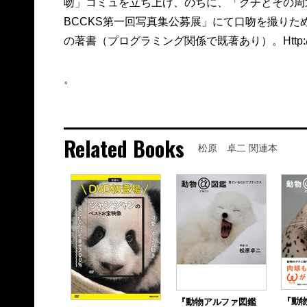
吻」コミュを立ち上げ、のちに、「クチとその周辺
BCCKS第一回写真集公募展」にて口吻を撮りためた
の著書（プログラミング関係で既著あり）。Http://mofu
。
Related Books
松原 卓二 関連本
『動
『動物アルファ図鑑