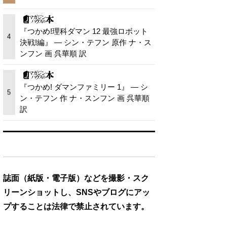
『つかめ!理科ダマン 12 最強ロボット
4
決戦!編』 — シン・テフン 原作 ナ・ス
ンフン 画 呉華順 訳
『つかめ! ダマンファミリー 1』 — シ
5
ン・テフン 作 ナ・スンフン 画 呉華順
訳
誌面（紙版・電子版）などを撮影・スク
リーンショットし、SNSやブログにアッ
プすることは法律で禁止されています。