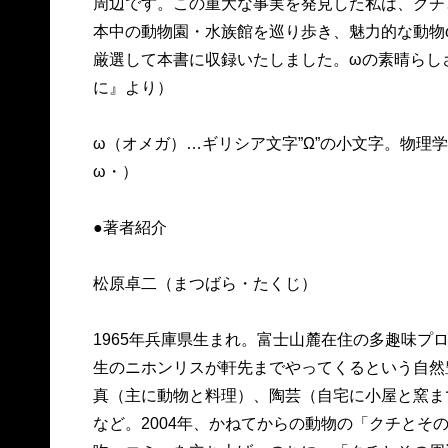
周辺です。この重大な事実を発見した私は、クチ
本中の動物園・水族館を巡り歩き、魅力的な動物
厳選して本書に収録いたしました。ωの素晴らし
に』より）
ω（オメガ）…ギリシア文字”Ω”の小文字。物理
ω・）
●著者紹介
松原卓二（まつばら・たくじ）
1965年兵庫県生まれ。富士山麓在住の多趣味プ
生のニホンリスが軒先までやってくるという自然
真（主に動物と料理）、陶芸（自宅に小屋と窯ま
など。2004年、かねてからの動物の「クチとそ