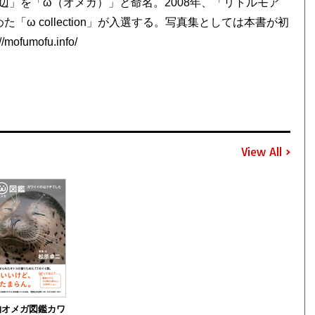
」を「ω（オメガ）」と命名。2008年、「リトルモア
「ω collection」が入選する。写真集としては本書が初
mofu.info/
View All
物オメガ図鑑カワ