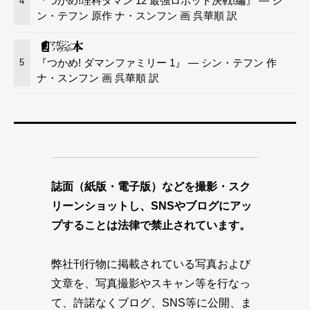
『つかめ!理科ダマン 12 最強ロボット決戦!編』 — シ
4
ン・テフン 原作 ナ・スンフン 画 呉華順 訳
『つかめ! ダマンファミリー 1』 — シン・テフン 作
5
ナ・スンフン 画 呉華順 訳
誌面（紙版・電子版）などを撮影・スク
リーンショットし、SNSやブログにアッ
プすることは法律で禁止されています。
弊社刊行物に掲載されている写真および
文章を、写真撮影やスキャン等を行なっ
て、許諾なくブログ、SNS等に公開、ま