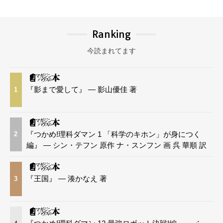
Ranking
今読まれてます
『影まで愛して』 — 影山優佳 著
1
『つかめ!理科ダマン 1 「科学のキホン」が身につく
2
編』 — シン・テフン 原作 ナ・スンフン 画 呉 華順 訳
『王国』 — 湊かなえ 著
3