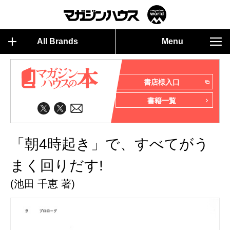
All Brands
Menu
書店様入口
書籍一覧
「朝4時起き」で、すべてがう
まく回りだす!
(池田 千恵 著)