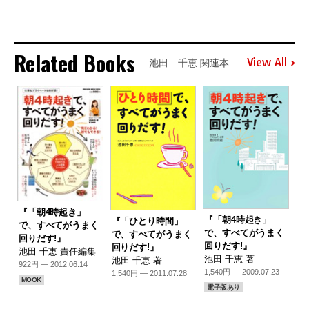
Related Books
View All
池田 千恵 関連本
『「朝4時起き」
『「朝4時起き」
『「ひとり時間」
で、すべてがうまく
で、すべてがうまく
で、すべてがうまく
回りだす!』
回りだす!』
回りだす!』
池田 千恵 責任編集
池田 千恵 著
池田 千恵 著
922円 — 2012.06.14
1,540円 — 2009.07.23
1,540円 — 2011.07.28
MOOK
電子版あり