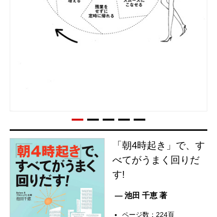
「朝4時起き」で、す
べてがうまく回りだ
す!
— 池田 千恵 著
ページ数：224頁