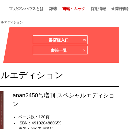
マガジンハウスとは
雑誌
書籍・ムック
採用情報
企業様向
シャルエディション
書店様入口
書籍一覧
シャルエディション
anan2450号増刊 スペシャルエディショ
ン
ページ数：120頁
ISBN：4910204880659
定価：800円 (税込)