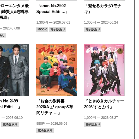
ーローエンタメ最
『anan No.2502
『魅せるカラダ/モナ
山崎賢人&志尊淳
Special Editi …』
キ』
尾楓珠』
1,300円 — 2026.07.01
1,300円 — 2026.06.24
 2026.07.08
MOOK
電子版あり
電子版あり
あり
 No.2499
『お金の教科書
『ときめきカルチャー
al Editi …』
2026/Aぇ! group&草
2026/すとぷり』
間リチャ …』
 — 2026.06.10
1,000円 — 2026.05.27
980円 — 2026.06.03
電子版あり
電子版あり
電子版あり