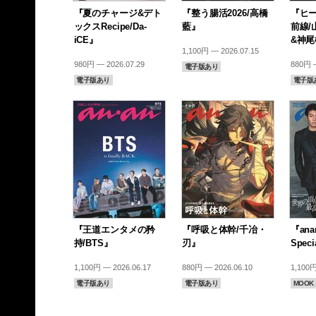
『夏のチャージ&デト
『整う腸活2026/高橋
『ヒ
ックスRecipe/Da-
藍』
前線/
iCE』
&神
1,100円 — 2026.07.15
980円 — 2026.07.29
880円 —
電子版あり
電子版あり
電子版
『王道エンタメの矜
『呼吸と体幹/千冶・
『anan
持/BTS』
刃』
Speci
1,100円 — 2026.06.17
880円 — 2026.06.10
1,100円
電子版あり
電子版あり
MOOK