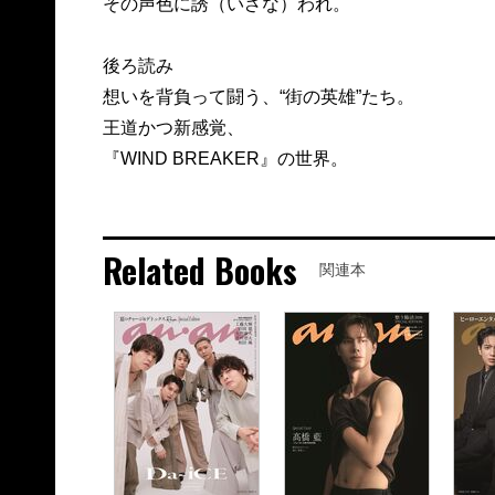
その声色に誘（いざな）われ。
後ろ読み
想いを背負って闘う、“街の英雄”たち。
王道かつ新感覚、
『WIND BREAKER』の世界。
Related Books
関連本