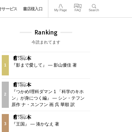
けサービス
書店様入口
My Page
FAQ
Search
Ranking
今読まれてます
『影まで愛して』 — 影山優佳 著
1
『つかめ!理科ダマン 1 「科学のキホ
2
ン」が身につく編』 — シン・テフン
原作 ナ・スンフン 画 呉 華順 訳
『王国』 — 湊かなえ 著
3