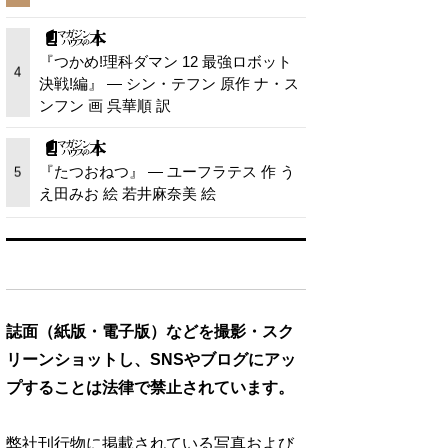
『つかめ!理科ダマン 12 最強ロボット
4
決戦!編』 — シン・テフン 原作 ナ・ス
ンフン 画 呉華順 訳
『たつおねつ』 — ユーフラテス 作 う
5
え田みお 絵 若井麻奈美 絵
誌面（紙版・電子版）などを撮影・スク
リーンショットし、SNSやブログにアッ
プすることは法律で禁止されています。
弊社刊行物に掲載されている写真および