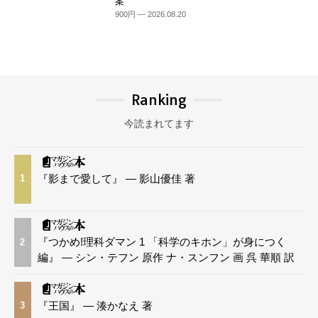
案
900円 — 2026.08.20
Ranking
今読まれてます
『影まで愛して』 — 影山優佳 著
1
『つかめ!理科ダマン 1 「科学のキホン」が身につく
2
編』 — シン・テフン 原作 ナ・スンフン 画 呉 華順 訳
『王国』 — 湊かなえ 著
3