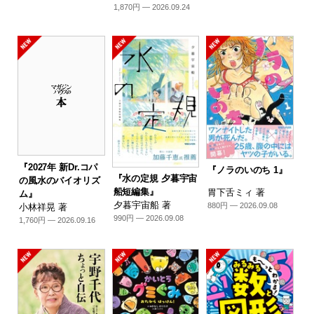
1,870円 — 2026.09.24
『2027年 新Dr.コパ
『ノラのいのち 1』
『水の定規 夕暮宇宙
の風水のバイオリズ
船短編集』
胃下舌ミィ 著
ム』
夕暮宇宙船 著
880円 — 2026.09.08
小林祥晃 著
990円 — 2026.09.08
1,760円 — 2026.09.16