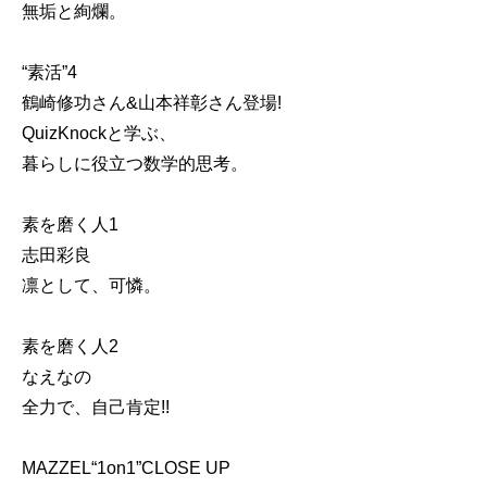
無垢と絢爛。
“素活”4
鶴崎修功さん&山本祥彰さん登場!
QuizKnockと学ぶ、
暮らしに役立つ数学的思考。
素を磨く人1
志田彩良
凛として、可憐。
素を磨く人2
なえなの
全力で、自己肯定!!
MAZZEL“1on1”CLOSE UP