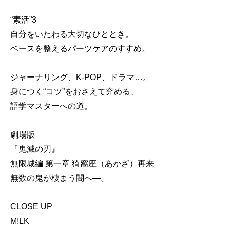
“素活”3
自分をいたわる大切なひととき。
ベースを整えるパーツケアのすすめ。
ジャーナリング、K-POP、ドラマ…。
身につく“コツ”をおさえて究める、
語学マスターへの道。
劇場版
『鬼滅の刃』
無限城編 第一章 猗窩座（あかざ）再来
無数の鬼が棲まう闇へ―。
CLOSE UP
M!LK