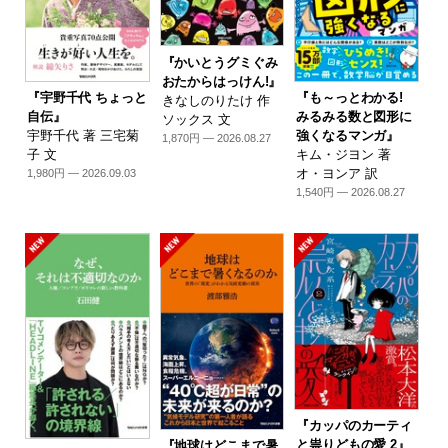
『かいとうグミぐみ
おたからはっけん!』
『宇野千代 ちょっと
『も～っとわかる!
きなしのりたけ 作
自伝』
みるみる数と図形に
ソックス 文
宇野千代 著 三宅菊
強くなるマンガ』
1,870円 — 2026.08.27
子 文
キム・ジヨン 著
オ・ヨンア 訳
1,980円 — 2026.09.03
1,540円 — 2026.08.27
『カッパのカーティ
と祟りどもの愛 2』
『地球はどこまで暑