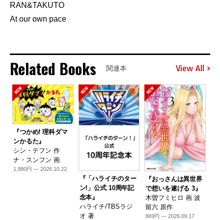
RAN&TAKUTO
At our own pace
Related Books
View All
関連本
『つかめ! 理科ダマ
ンかるた』
シン・テフン 作
ナ・スンフン 画
1,980円 — 2026.10.22
『「ハライチのター
『おっさんは異世界
ン!」公式 10周年記
で想いを遂げる 3』
念本』
木曽フミヒロ 画 波
ハライチ/TBSラジ
留六 原作
オ 著
869円 — 2026.09.17