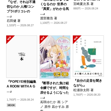
『なぜ、それは不適
宮崎夏次系 著
くなるのか 世界の
切なのか 人権/コン
「異変」がわかる気
880円 — 2026.08.24
プラ/ポリコレの
…』
…』
渡部雅浩 著
石田健 著
1,100円 — 2026.08.27
1,320円 — 2026.08.27
『自分の足音を聞き
『POPEYE特別編集
『断罪された負け組
ながら』
A ROOM WITH A G
令嬢ですが、時間を
松浦弥太郎 著
…』
戻せるようになった
1,760円 — 2026.08.20
…』
1,760円 — 2026.08.24
嶌咲ゆたか 画 シア
MOOK
ノ 原作 凪かすみ 原