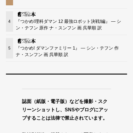
『つかめ!理科ダマン 12 最強ロボット決戦!編』 — シ
4
ン・テフン 原作 ナ・スンフン 画 呉華順 訳
『つかめ! ダマンファミリー 1』 — シン・テフン 作
5
ナ・スンフン 画 呉華順 訳
誌面（紙版・電子版）などを撮影・スク
リーンショットし、SNSやブログにアッ
プすることは法律で禁止されています。