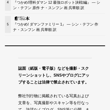
『つかめ!理科ダマン 12 最強ロボット決戦!編』 — シ
4
ン・テフン 原作 ナ・スンフン 画 呉華順 訳
『つかめ! ダマンファミリー 1』 — シン・テフン 作
5
ナ・スンフン 画 呉華順 訳
誌面（紙版・電子版）などを撮影・スク
リーンショットし、SNSやブログにアッ
プすることは法律で禁止されています。
弊社刊行物に掲載されている写真および
文章を、写真撮影やスキャン等を行なっ
て、許諾なくブログ、SNS等に公開、ま