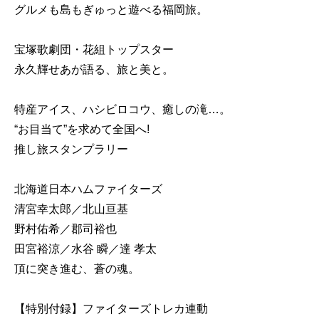
グルメも島もぎゅっと遊べる福岡旅。
宝塚歌劇団・花組トップスター
永久輝せあが語る、旅と美と。
特産アイス、ハシビロコウ、癒しの滝…。
“お目当て”を求めて全国へ!
推し旅スタンプラリー
北海道日本ハムファイターズ
清宮幸太郎／北山亘基
野村佑希／郡司裕也
田宮裕涼／水谷 瞬／達 孝太
頂に突き進む、蒼の魂。
【特別付録】ファイターズトレカ連動