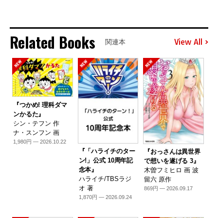
Related Books
View All
関連本
『つかめ! 理科ダマ
ンかるた』
シン・テフン 作
ナ・スンフン 画
1,980円 — 2026.10.22
『「ハライチのター
『おっさんは異世界
ン!」公式 10周年記
で想いを遂げる 3』
念本』
木曽フミヒロ 画 波
ハライチ/TBSラジ
留六 原作
オ 著
869円 — 2026.09.17
1,870円 — 2026.09.24