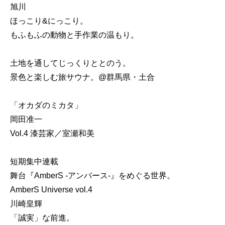
旭川
ほっこり&にっこり。
もふもふの動物と手作業の温もり。
土地を通してじっくりととのう。
景色と楽しむ旅サウナ。@群馬県・土合
「オカダのミカタ」
岡田准一
Vol.4 漆芸家／室瀬和美
短期集中連載
舞台『AmberS -アンバース-』をめぐる世界。
AmberS Universe vol.4
川崎皇輝
「誠実」な前進。