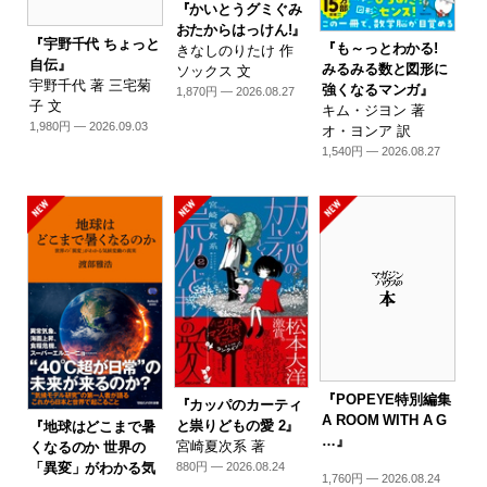
『かいとうグミぐみ
おたからはっけん!』
『宇野千代 ちょっと
『も～っとわかる!
きなしのりたけ 作
自伝』
みるみる数と図形に
ソックス 文
宇野千代 著 三宅菊
強くなるマンガ』
1,870円 — 2026.08.27
子 文
キム・ジヨン 著
1,980円 — 2026.09.03
オ・ヨンア 訳
1,540円 — 2026.08.27
『POPEYE特別編集
『カッパのカーティ
A ROOM WITH A G
と祟りどもの愛 2』
『地球はどこまで暑
…』
宮崎夏次系 著
くなるのか 世界の
「異変」がわかる気
880円 — 2026.08.24
1,760円 — 2026.08.24