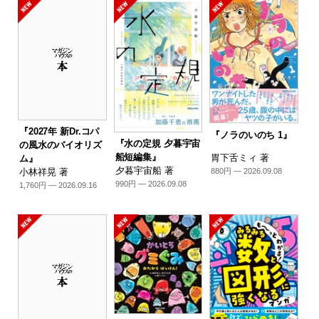
『2027年 新Dr.コパ
『ノラのいのち 1』
『水の定規 夕暮宇宙
の風水のバイオリズ
船短編集』
胃下舌ミィ 著
ム』
夕暮宇宙船 著
880円 — 2026.09.08
小林祥晃 著
990円 — 2026.09.08
1,760円 — 2026.09.16