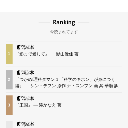
Ranking
今読まれてます
『影まで愛して』 — 影山優佳 著
1
『つかめ!理科ダマン 1 「科学のキホン」が身につく
2
編』 — シン・テフン 原作 ナ・スンフン 画 呉 華順 訳
『王国』 — 湊かなえ 著
3