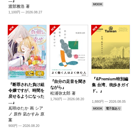
…』
MOOK
渡部雅浩 著
1,100円 — 2026.08.27
『&Premium特別編
『自分の足音を聞き
『断罪された負け組
集 台湾、街歩きガイ
ながら』
令嬢ですが、時間を
ド。』
松浦弥太郎 著
戻せるようになった
1,760円 — 2026.08.20
1,880円 — 2026.08.05
…』
嶌咲ゆたか 画 シア
MOOK
電子版あり
ノ 原作 凪かすみ 原
案
900円 — 2026.08.20