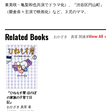
東美咲・亀梨和也共演でドラマ化）、『渋谷区円山町』
（榮倉奈々主演で映画化）など。３児のママ。
Related Books
View All
おかざき 真里 関連本
『ひねもす暦 ほのぼ
の家族の子育て日
記』
おかざき 真里 著