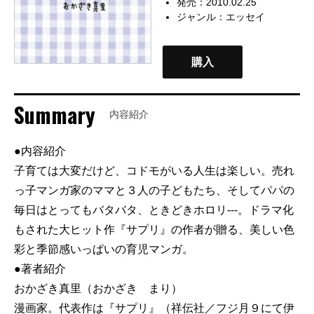
発売：2010.02.25
ジャンル：
エッセイ
購入
Summary
内容紹介
●内容紹介
子育ては大変だけど、コドモがいる人生は楽しい。売れ
っ子マンガ家のママと３人の子どもたち、そしてパパの
毎日はとってもバタバタ、ときどきホロリ---。ドラマ化
もされた大ヒット作『サプリ』の作者が贈る、美しい色
彩と季節感いっぱいの育児マンガ。
●著者紹介
おかざき真里（おかざき まり）
漫画家。代表作は『サプリ』（祥伝社／フジ月９にて伊