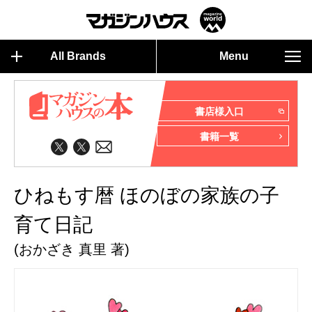
All Brands
Menu
書店様入口
書籍一覧
ひねもす暦 ほのぼの家族の子
育て日記
(おかざき 真里 著)