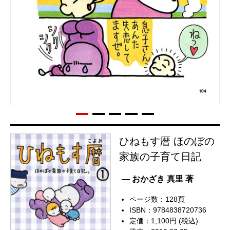
ひねもす暦 ほのぼの
家族の子育て日記
— おかざき 真里 著
ページ数：128頁
ISBN：9784838720736
定価：1,100円 (税込)