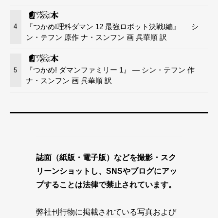
『つかめ!理科ダマン 12 最強ロボット決戦!編』 — シ
4
ン・テフン 原作 ナ・スンフン 画 呉華順 訳
『つかめ! ダマンファミリー 1』 — シン・テフン 作
5
ナ・スンフン 画 呉華順 訳
誌面（紙版・電子版）などを撮影・スク
リーンショットし、SNSやブログにアッ
プすることは法律で禁止されています。
弊社刊行物に掲載されている写真および