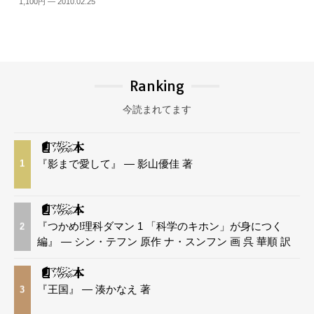
1,100円 — 2010.02.25
Ranking
今読まれてます
『影まで愛して』 — 影山優佳 著
1
『つかめ!理科ダマン 1 「科学のキホン」が身につく
2
編』 — シン・テフン 原作 ナ・スンフン 画 呉 華順 訳
『王国』 — 湊かなえ 著
3