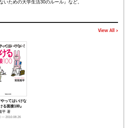
ないための大学生活30のルール』など。
View All
対やってはいけな
負ける面接100』
陽平 著
 — 2010.08.26