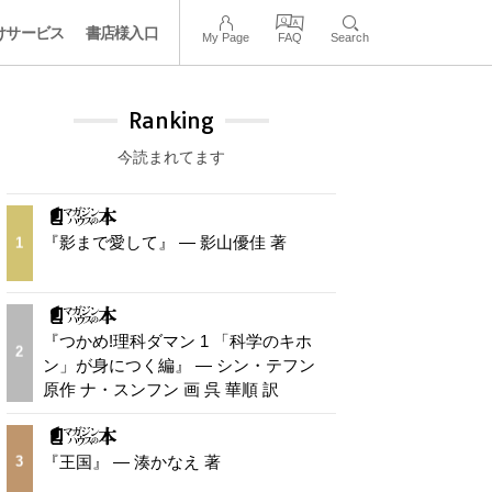
けサービス
書店様入口
My Page
FAQ
Search
Ranking
今読まれてます
『影まで愛して』 — 影山優佳 著
1
『つかめ!理科ダマン 1 「科学のキホ
2
ン」が身につく編』 — シン・テフン
原作 ナ・スンフン 画 呉 華順 訳
『王国』 — 湊かなえ 著
3