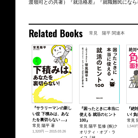
渡嶺司との共著）『就活格差』『就職難民になら
Related Books
常見 陽平 関連本
『サラリーマンの新し
『困ったときに本当に
『絶
い掟 下積みは、あな
使える 就活のヒント
い! 
たを裏切らない …』
100』
常見 
常見 陽平 著
常見 陽平 監修 (株)ク
1,540円
1,320円 — 2015.03.26
オリティ・オブ・ラ
イフ『就 …