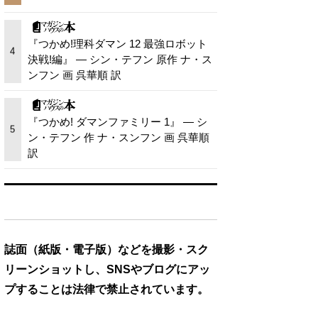
『つかめ!理科ダマン 12 最強ロボット
4
決戦!編』 — シン・テフン 原作 ナ・ス
ンフン 画 呉華順 訳
『つかめ! ダマンファミリー 1』 — シ
5
ン・テフン 作 ナ・スンフン 画 呉華順
訳
誌面（紙版・電子版）などを撮影・スク
リーンショットし、SNSやブログにアッ
プすることは法律で禁止されています。