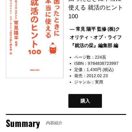
使える 就活のヒント
100
— 常見 陽平 監修 (株)ク
オリティ・オブ・ライフ
『就活の栞』編集部 編
ページ数：224頁
ISBN：9784838723997
定価：1,430円 (税込)
発売：2012.02.23
ジャンル：
実用
購入
Summary
内容紹介