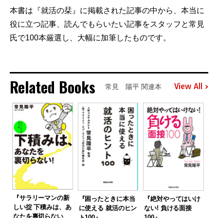
本書は『就活の栞』に掲載された記事の中から、本当に
役に立つ記事、読んでもらいたい記事をスタッフと常見
氏で100本厳選し、大幅に加筆したものです。
Related Books
View All
常見 陽平 関連本
『サラリーマンの新
『困ったときに本当
『絶対やってはいけ
しい掟 下積みは、あ
に使える 就活のヒン
ない! 負ける面接
なたを裏切らない
ト100』
100』