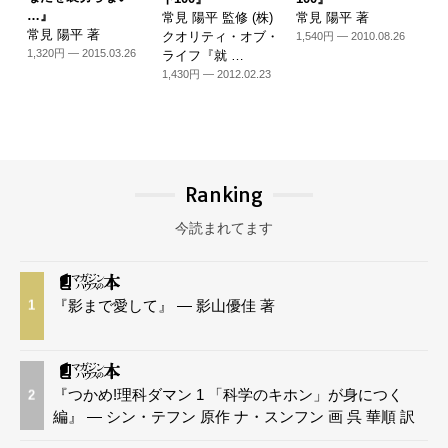
…』
常見 陽平 監修 (株)
常見 陽平 著
常見 陽平 著
クオリティ・オブ・
1,540円 — 2010.08.26
1,320円 — 2015.03.26
ライフ『就 …
1,430円 — 2012.02.23
Ranking
今読まれてます
『影まで愛して』 — 影山優佳 著
1
『つかめ!理科ダマン 1 「科学のキホン」が身につく
2
編』 — シン・テフン 原作 ナ・スンフン 画 呉 華順 訳