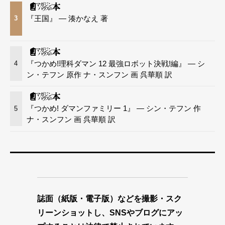
『王国』 — 湊かなえ 著
3
『つかめ!理科ダマン 12 最強ロボット決戦!編』 — シ
4
ン・テフン 原作 ナ・スンフン 画 呉華順 訳
『つかめ! ダマンファミリー 1』 — シン・テフン 作
5
ナ・スンフン 画 呉華順 訳
誌面（紙版・電子版）などを撮影・スク
リーンショットし、SNSやブログにアッ