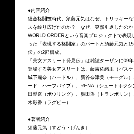
●内容紹介
総合格闘技時代、須藤元気はなぜ、トリッキーな
スを繰り広げたのか？ なぜ、突然引退したの
WORLD ORDERという音楽プロジェクトで
った「表現する格闘家」のパートと須藤元気と1
伝」の2部構成。
「美女アスリート発見伝」は雑誌ターザンに09年
登場する美女アスリートは、藤吉佐緒里（バスケ
城下麗奈（ハードル）、新谷奈津美（モーグル）
ード ハーフパイプ）、RENA（シュートボク
田梨奈（ボウリング）、廣田遥（トランポリン）
木彩香（ラグビー）
●著者紹介
須藤元気（すどう・げんき）