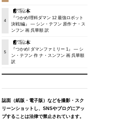
『つかめ!理科ダマン 12 最強ロボット
4
決戦!編』 — シン・テフン 原作 ナ・ス
ンフン 画 呉華順 訳
『つかめ! ダマンファミリー 1』 — シ
5
ン・テフン 作 ナ・スンフン 画 呉華順
訳
誌面（紙版・電子版）などを撮影・スク
リーンショットし、SNSやブログにアッ
プすることは法律で禁止されています。