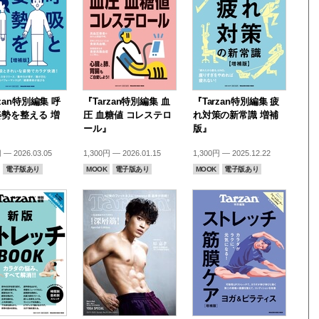
rzan特別編集 呼
『Tarzan特別編集 血
『Tarzan特別編集 疲
勢を整える 増
圧 血糖値 コレステロ
れ対策の新常識 増補
』
ール』
版』
 — 2026.03.05
1,300円 — 2026.01.15
1,300円 — 2025.12.22
電子版あり
MOOK
電子版あり
MOOK
電子版あり