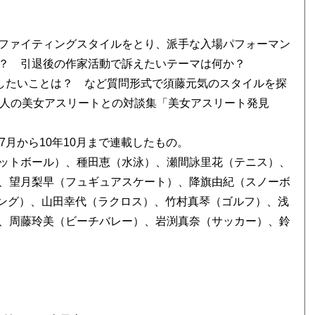
ファイティングスタイルをとり、派手な入場パフォーマン
か？ 引退後の作家活動で訴えたいテーマは何か？
表現したいことは？ など質問形式で須藤元気のスタイルを探
5人の美女アスリートとの対談集「美女アスリート発見
7月から10年10月まで連載したもの。
ットボール）、種田恵（水泳）、瀬間詠里花（テニス）、
、望月梨早（フュギュアスケート）、降旗由紀（スノーボ
シング）、山田幸代（ラクロス）、竹村真琴（ゴルフ）、浅
、周藤玲美（ビーチバレー）、岩渕真奈（サッカー）、鈴