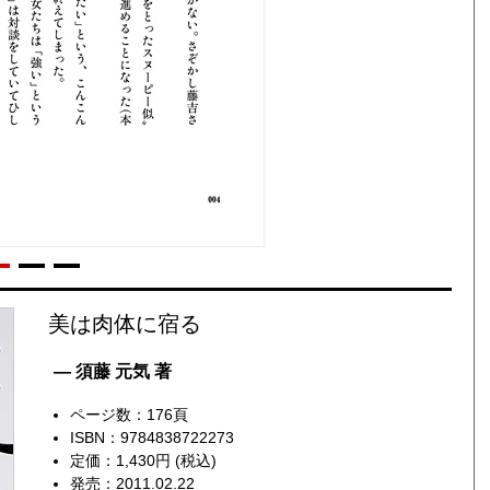
美は肉体に宿る
— 須藤 元気 著
ページ数：176頁
ISBN：9784838722273
定価：1,430円 (税込)
発売：2011.02.22