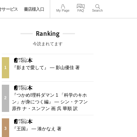
けサービス
書店様入口
My Page
FAQ
Search
Ranking
今読まれてます
『影まで愛して』 — 影山優佳 著
1
『つかめ!理科ダマン 1 「科学のキホ
2
ン」が身につく編』 — シン・テフン
原作 ナ・スンフン 画 呉 華順 訳
『王国』 — 湊かなえ 著
3