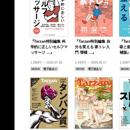
『Tarzan特別編集 科
『Tarzan特別編集 自
『Ta
学的に正しいセルフマ
分を変える 家トレ入
吸と姿
ッサージ …』
門 増補 …』
補版
1,580円 — 2026.07.30
1,430円 — 2026.06.17
1,300円
MOOK
電子版あり
MOOK
電子版あり
MOOK