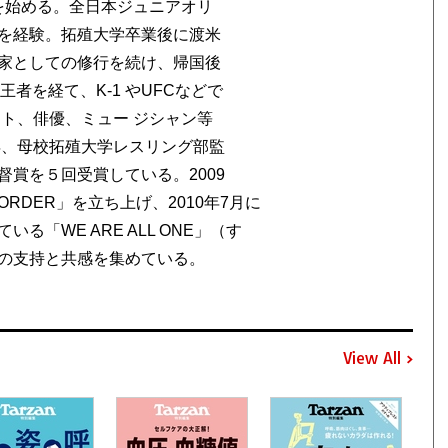
グを始める。全日本ジュニアオリ
を経験。拓殖大学卒業後に渡米
家としての修行を続け、帰国後
王者を経て、K-1 やUFCなどで
ント、俳優、ミュー ジシャン等
年、母校拓殖大学レスリング部監
賞を５回受賞している。2009
RDER」を立ち上げ、2010年7月に
「WE ARE ALL ONE」（す
の支持と共感を集めている。
View All