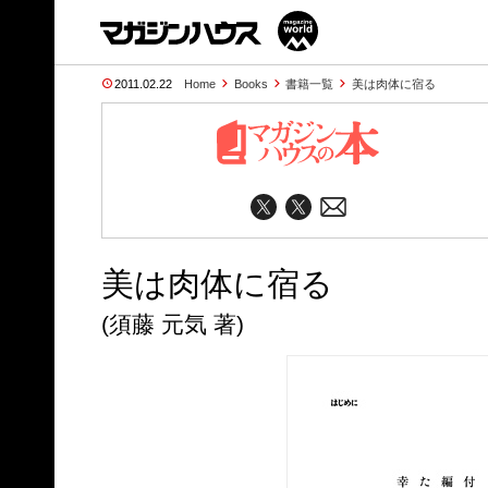
2011.02.22
Home
Books
書籍一覧
美は肉体に宿る
美は肉体に宿る
(須藤 元気 著)