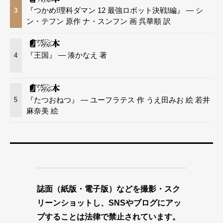
『つかめ!理科ダマン 12 最強ロボット決戦!編』 — シ
3
ン・テフン 原作 ナ・スンフン 画 呉華順 訳
『王国』 — 湊かなえ 著
4
『たつおねつ』 — ユーフラテス 作 うえ田みお 絵 若井
5
麻奈美 絵
誌面（紙版・電子版）などを撮影・スク
リーンショットし、SNSやブログにアッ
プすることは法律で禁止されています。