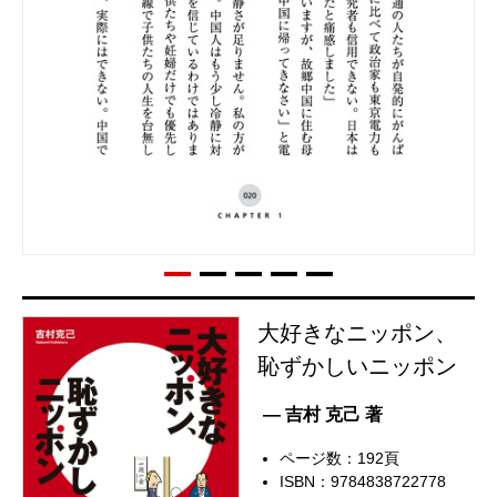
大好きなニッポン、
恥ずかしいニッポン
— 吉村 克己 著
ページ数：192頁
ISBN：9784838722778