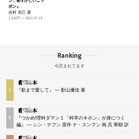
ン、恥ずかしいニッ
ポン』
吉村 克己 著
1,430円 — 2011.07.14
Ranking
今読まれてます
『影まで愛して』 — 影山優佳 著
1
『つかめ!理科ダマン 1 「科学のキホン」が身につく
2
編』 — シン・テフン 原作 ナ・スンフン 画 呉 華順 訳