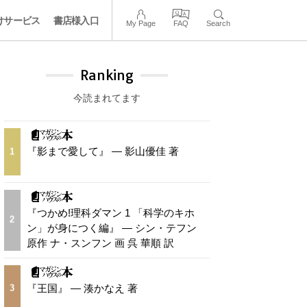
けサービス
書店様入口
My Page
FAQ
Search
Ranking
今読まれてます
『影まで愛して』 — 影山優佳 著
1
『つかめ!理科ダマン 1 「科学のキホ
2
ン」が身につく編』 — シン・テフン
原作 ナ・スンフン 画 呉 華順 訳
『王国』 — 湊かなえ 著
3