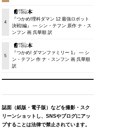
『つかめ!理科ダマン 12 最強ロボット
4
決戦!編』 — シン・テフン 原作 ナ・ス
ンフン 画 呉華順 訳
『つかめ! ダマンファミリー 1』 — シ
5
ン・テフン 作 ナ・スンフン 画 呉華順
訳
誌面（紙版・電子版）などを撮影・スク
リーンショットし、SNSやブログにアッ
プすることは法律で禁止されています。